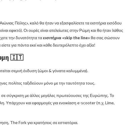
Αιώνιας Πόλης», καλό θα ήταν να εξασφαλίσετε τα εισιτήρια εισόδου
είναι εφικτό). Οι ουρές είναι ατελείωτες στην Ρώμη και θα ήταν λάθος
 έχετε την δυνατότητα τα
εισιτήρια «skip the line»
θα σας σώσουν
ίστε για πάντα εκεί και κάθε δευτερόλεπτο έχει αξία!
ώμη 🇮🇹
αιτείται σεμνή ένδυση (ώμοι & γόνατα καλυμμένα).
ληνες πολίτες ταξιδεύουν μόνο με την ταυτότητα τους.
νο σε σύγκριση με άλλες μεγάλες πρωτεύουσες της Ευρώπης. Το
η. Υπάρχουν και εφαρμογές για ενοικίαση e-scooter (π.χ. Lime,
ηση, The Fork για κρατήσεις σε εστιατόρια.