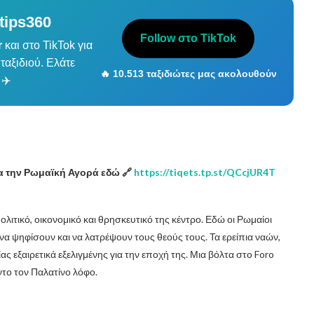
tips360
Follow στο TikTok
r
και στο TikTok για
ταξιδιού. Ελάτε
🔥 10.513 ταξιδιώτες μας ακολουθούν
 ✈️
ια την Ρωμαϊκή Αγορά εδώ 🔗
https://tiqets.tp.st/QCcjUR4T
λιτικό, οικονομικό και θρησκευτικό της κέντρο. Εδώ οι Ρωμαίοι
α ψηφίσουν και να λατρέψουν τους θεούς τους. Τα ερείπια ναών,
 εξαιρετικά εξελιγμένης για την εποχή της. Μια βόλτα στο Foro
ντο τον Παλατίνο λόφο.