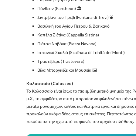
Πάνθεον (Pantheon) 🏛️
Σιντριβάνι του Τρέβι (Fontana di Trevi) ⛲
Βασιλική του Αγίου Πέτρου & Βατικανό
Καπέλα Σιξτίνα (Cappella Sistina)
Πιάτσα Ναβόνα (Piazza Navona)
Ισπανικά Σκαλιά (Scalinata di Trinità dei Monti)
Τραστέβερε (Trastevere)
Βίλα Μποργκέζε και Μουσεία 🖼️
Κολοσσαίο (Colosseo)
Το Κολοσσαίο είναι ίσως το πιο εμβληματικό μνημείο της 
μ.Χ., το αμφιθέατρο αυτό μπορούσε να φιλοξενήσει πάνω 
μεταξύ μονομάχων, καθώς και θεατρικά έργα και δημόσιες εκ
προκαλούν ακόμα δέος στους επισκέπτες. Περπατώντας αν
«ακούσετε» την ηχώ από τις φωνές του αρχαίου πλήθους.