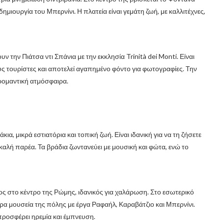
μιουργία του Μπερνίνι. Η πλατεία είναι γεμάτη ζωή, με καλλιτέχνες,
 την Πιάτσα ντι Σπάνια με την εκκλησία Trinità dei Monti. Είναι
υς τουρίστες και αποτελεί αγαπημένο φόντο για φωτογραφίες. Την
 ρομαντική ατμόσφαιρα.
α, μικρά εστιατόρια και τοπική ζωή. Είναι ιδανική για να τη ζήσετε
 καλή παρέα. Τα βράδια ζωντανεύει με μουσική και φώτα, ενώ το
ος στο κέντρο της Ρώμης, ιδανικός για χαλάρωση. Στο εσωτερικό
ερα μουσεία της πόλης με έργα Ραφαήλ, Καραβάτζιο και Μπερνίνι.
προσφέρει ηρεμία και έμπνευση.