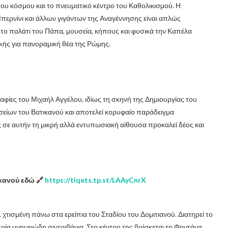
 του κόσμου και το πνευματικό κέντρο του Καθολικισμού. Η
περνίνι και άλλων γιγάντων της Αναγέννησης είναι απλώς
ί το παλάτι του Πάπα, μουσεία, κήπους και φυσικά την Καπέλα
ικής για πανοραμική θέα της Ρώμης.
ραφίες του Μιχαήλ Αγγέλου, ιδίως τη σκηνή της Δημιουργίας του
σείων του Βατικανού και αποτελεί κορυφαίο παράδειγμα
 σε αυτήν τη μικρή αλλά εντυπωσιακή αίθουσα προκαλεί δέος και
ικανού εδώ 🔗
https://tiqets.tp.st/LAAyCnrX
 χτισμένη πάνω στα ερείπια του Σταδίου του Δομιτιανού. Διατηρεί το
τρία μνημειώδη σιντριβάνια. Στο κέντρο της βρίσκεται το Φοντάνα