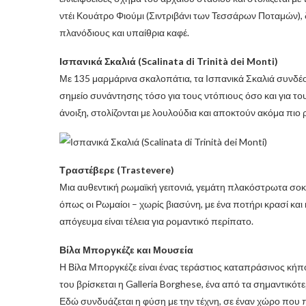
ντέι Κουάτρο Φιούμι (Σιντριβάνι των Τεσσάρων Ποταμών), δη
πλανόδιους και υπαίθρια καφέ.
Ισπανικά Σκαλιά (Scalinata di Trinità dei Monti)
Με 135 μαρμάρινα σκαλοπάτια, τα Ισπανικά Σκαλιά συνδέουν
σημείο συνάντησης τόσο για τους ντόπιους όσο και για το
άνοιξη, στολίζονται με λουλούδια και αποκτούν ακόμα πιο
Τραστέβερε (Trastevere)
Μια αυθεντική ρωμαϊκή γειτονιά, γεμάτη πλακόστρωτα σοκάκι
όπως οι Ρωμαίοι – χωρίς βιασύνη, με ένα ποτήρι κρασί και
απόγευμα είναι τέλεια για ρομαντικό περίπατο.
Βίλα Μποργκέζε και Μουσεία
Η Βίλα Μποργκέζε είναι ένας τεράστιος καταπράσινος κήπ
του βρίσκεται η Galleria Borghese, ένα από τα σημαντικότ
Εδώ συνδυάζεται η φύση με την τέχνη, σε έναν χώρο που 