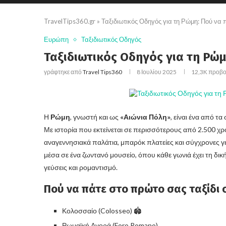
TravelTips360.gr
»
Ταξιδιωτικός Οδηγός για τη Ρώμη: Πού να 
Ευρώπη
Ταξιδιωτικός Οδηγός
Ταξιδιωτικός Οδηγός για τη Ρώμ
γράφτηκε από
Travel Tips360
8 Ιουλίου 2025
12,3K
προβο
Η
Ρώμη
, γνωστή και ως
«Αιώνια Πόλη»
, είναι ένα από τ
Με ιστορία που εκτείνεται σε περισσότερους από 2.500 χρό
αναγεννησιακά παλάτια, μπαρόκ πλατείες και σύγχρονες γε
μέσα σε ένα ζωντανό μουσείο, όπου κάθε γωνιά έχει τη δική 
γεύσεις και ρομαντισμό.
Πού να πάτε στο πρώτο σας ταξίδι
Κολοσσαίο (Colosseo) 🏟️
Ρωμαϊκή Αγορά (Foro Romano)