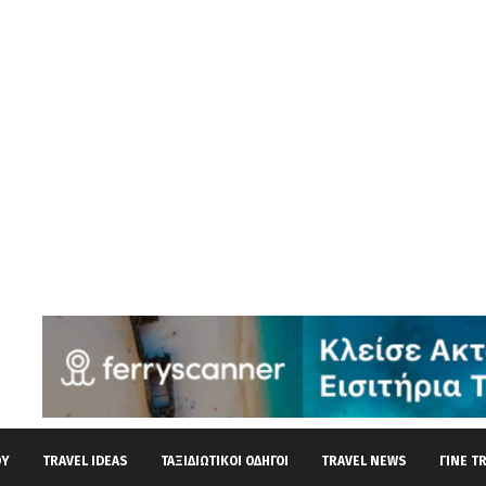
ΟΎ
TRAVEL IDEAS
ΤΑΞΙΔΙΩΤΙΚΟΊ ΟΔΗΓΟΊ
TRAVEL NEWS
ΓΊΝΕ T