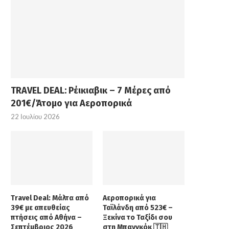
TRAVEL DEAL: Ρέικιαβικ – 7 Μέρες από
201€/Άτομο για Αεροπορικά
22 Ιουλίου 2026
Travel Deal: Μάλτα από
Αεροπορικά για
39€ με απευθείας
Ταϊλάνδη από 523€ –
πτήσεις από Αθήνα –
Ξεκίνα το Ταξίδι σου
Σεπτέμβριος 2026
στη Μπανγκόκ 🇹🇭