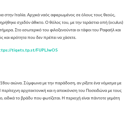
ια στην Ιταλία. Αρχικά ναός αφιερωμένος σε όλους τους θεούς,
τηρήθηκε σχεδόν άθικτο. Ο θόλος του, με την τεράστια οπή (oculus)
σήμερα. Στο εσωτερικό του φιλοξενούνται οι τάφοι του Ραφαήλ και
ς και ιερότητα που δεν πρέπει να χάσετε.
ttps://tiqets.tp.st/FUPLJwO5
 18ου αιώνα. Σύμφωνα με την παράδοση, αν ρίξετε ένα νόμισμα με
 περίτεχνη αρχιτεκτονική και η απεικόνιση του Ποσειδώνα με τους
ειδικά το βράδυ που φωτίζεται. Η περιοχή είναι πάντοτε γεμάτη