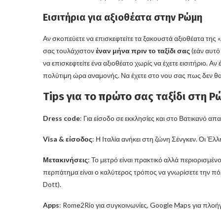
Εισιτήρια για αξιοθέατα στην Ρώμη
Αν σκοπεύετε να επισκεφτείτε τα ξακουστά αξιοθέατα της «
σας τουλάχιστον
έναν μήνα πριν το ταξίδι σας
(εάν αυτό 
να επισκεφτείτε ένα αξιοθέατο χωρίς να έχετε εισιτήριο. Αν
πολύτιμη ώρα αναμονής. Να έχετε στο νου σας πως δεν θα ε
Tips για το πρώτο σας ταξίδι στη Ρ
Dress code
: Για είσοδο σε εκκλησίες και στο Βατικανό απ
Visa & είσοδος
: Η Ιταλία ανήκει στη ζώνη Σένγκεν. Οι Έλ
Μετακινήσεις
: Το μετρό είναι πρακτικό αλλά περιορισμέ
περπάτημα είναι ο καλύτερος τρόπος να γνωρίσετε την πόλ
Dott).
Apps
: Rome2Rio για συγκοινωνίες, Google Maps για πλοήγ