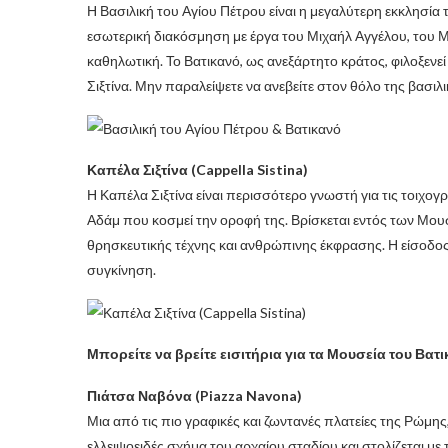
Η Βασιλική του Αγίου Πέτρου είναι η μεγαλύτερη εκκλησία
εσωτερική διακόσμηση με έργα του Μιχαήλ Αγγέλου, του Μ
καθηλωτική. Το Βατικανό, ως ανεξάρτητο κράτος, φιλοξενε
Σιξτίνα. Μην παραλείψετε να ανεβείτε στον θόλο της βασιλ
Καπέλα Σιξτίνα (Cappella Sistina)
Η Καπέλα Σιξτίνα είναι περισσότερο γνωστή για τις τοιχογ
Αδάμ που κοσμεί την οροφή της. Βρίσκεται εντός των Μου
θρησκευτικής τέχνης και ανθρώπινης έκφρασης. Η είσοδος
συγκίνηση.
Μπορείτε να βρείτε εισιτήρια για τα Μουσεία του Βατ
Πιάτσα Ναβόνα (Piazza Navona)
Μια από τις πιο γραφικές και ζωντανές πλατείες της Ρώμης,
ελλειψοειδές σχήμα του αρχαίου σταδίου και στολίζεται με 