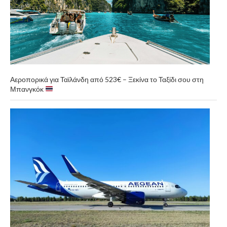
Αεροπορικά για Ταϊλάνδη από 523€ – Ξεκίνα το Ταξίδι σου στη
Μπανγκόκ