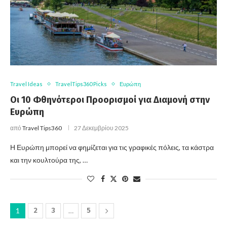
Travel Ideas
TravelTips360 Picks
Ευρώπη
Οι 10 Φθηνότεροι Προορισμοί για Διαμονή στην
Ευρώπη
από
Travel Tips360
27 Δεκεμβρίου 2025
Η Ευρώπη μπορεί να φημίζεται για τις γραφικές πόλεις, τα κάστρα
και την κουλτούρα της, …
1
2
3
…
5