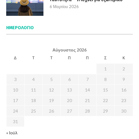
6 Μαρτίου 2026
ΗΜΕΡΟΛΌΓΙΟ
Αύγουστος 2026
Δ
Τ
Τ
Π
Π
Σ
Κ
1
2
3
4
5
6
7
8
9
10
11
12
13
14
15
16
17
18
19
20
21
22
23
24
25
26
27
28
29
30
31
« Ιούλ