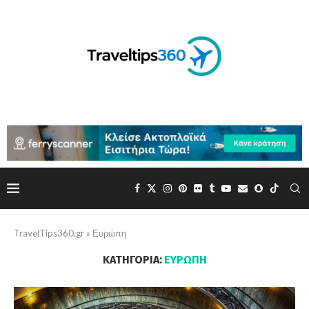
TravelTips360.gr
»
Ευρώπη
ΚΑΤΗΓΟΡΊΑ:
ΕΥΡΏΠΗ