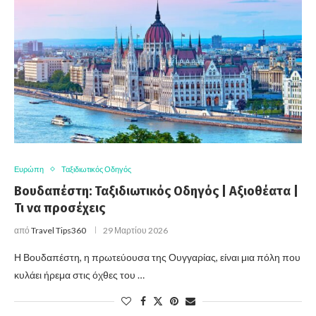
Ευρώπη
Ταξιδιωτικός Οδηγός
Βουδαπέστη: Ταξιδιωτικός Οδηγός | Αξιοθέατα |
Τι να προσέχεις
από
Travel Tips360
29 Μαρτίου 2026
Η Βουδαπέστη, η πρωτεύουσα της Ουγγαρίας, είναι μια πόλη που
κυλάει ήρεμα στις όχθες του …