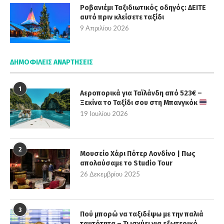
Ροβανιέμι Ταξιδιωτικός οδηγός: ΔΕΙΤΕ
αυτό πριν κλείσετε ταξίδι
9 Απριλίου 2026
ΔΗΜΟΦΙΛΕΊΣ ΑΝΑΡΤΉΣΕΙΣ
1
Αεροπορικά για Ταϊλάνδη από 523€ –
Ξεκίνα το Ταξίδι σου στη Μπανγκόκ
19 Ιουλίου 2026
2
Μουσείο Χάρι Πότερ Λονδίνο | Πως
απολαύσαμε το Studio Tour
26 Δεκεμβρίου 2025
3
Πού μπορώ να ταξιδέψω με την παλιά
ταυτότητα – Τι ισχύει για εξωτερικό