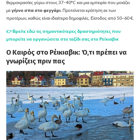
θερμοκρασίες γύρω στους 37–40°C και μια εμπειρία που μοιάζει
με
γήινο σπα στο φεγγάρι
. Προτείνεται κράτηση εκ των
προτέρων, καθώς είναι ιδιαίτερα δημοφιλές. Είσοδος από 50–60 €.
👉 Βρείτε εδώ τις σημαντικότερες δραστηριότητες που
μπορείτε να οργανώσετε στο ταξίδι σας στο Ρείκιαβικ
Ο Καιρός στο Ρέικιαβικ: Ό,τι πρέπει να
γνωρίζεις πριν πας