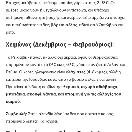
Εποχές μετάβασης, με θερμοκρασίες γύρω στους
2–8°C
. Οι
ημέρες μικραίνουν ή μεγαλώνουν αντίστοιχα, και υπάρχει
αυξημένη πιθανότητα βροχής και ανέμων. Εδώ αρχίζει να υπάρχει
και η πιθανότητα να δεις
βόρειο σέλας
, ειδικά από Οκτώβριο και
μετά.
Χειμώνας (Δεκέμβριος – Φεβρουάριος):
Το Ρέικιαβικ «παγώνει» αλλά όχι ακραία, αφού οι θερμοκρασίες
παραμένουν κοντά στο
0°C έως -5°C
, χάρη στον ζεστό Ατλαντικό
Ρεύμα. Οι ώρες ηλιοφάνειας είναι
ελάχιστες (4-6 ώρες)
, αλλά η
εμπειρία της Ισλανδίας κάτω από το βόρειο σέλας είναι μαγική.
Προτείνεται ένδυση επιβίωσης:
θερμικά, ισχυρό αδιάβροχο,
μποτάκια, σκουφί, γάντια, και υπομονή για τις αλλαγές του
καιρού.
Συμβουλή:
Στην Ισλανδία λένε “αν δεν σου αρέσει ο καιρός,
περίμενε 5 λεπτά”. Και ισχύει.