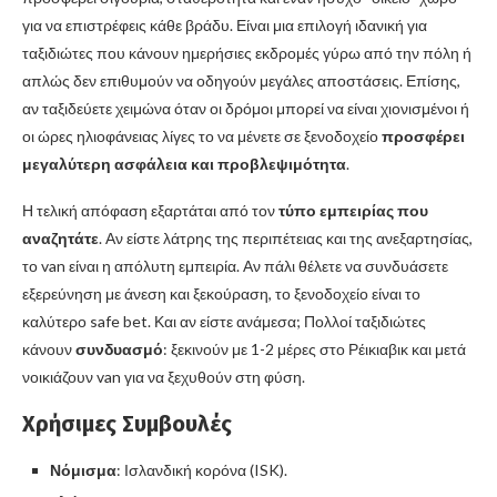
για να επιστρέφεις κάθε βράδυ. Είναι μια επιλογή ιδανική για
ταξιδιώτες που κάνουν ημερήσιες εκδρομές γύρω από την πόλη ή
απλώς δεν επιθυμούν να οδηγούν μεγάλες αποστάσεις. Επίσης,
αν ταξιδεύετε χειμώνα όταν οι δρόμοι μπορεί να είναι χιονισμένοι ή
οι ώρες ηλιοφάνειας λίγες το να μένετε σε ξενοδοχείο
προσφέρει
μεγαλύτερη ασφάλεια και προβλεψιμότητα
.
Η τελική απόφαση εξαρτάται από τον
τύπο εμπειρίας που
αναζητάτε
. Αν είστε λάτρης της περιπέτειας και της ανεξαρτησίας,
το van είναι η απόλυτη εμπειρία. Αν πάλι θέλετε να συνδυάσετε
εξερεύνηση με άνεση και ξεκούραση, το ξενοδοχείο είναι το
καλύτερο safe bet. Και αν είστε ανάμεσα; Πολλοί ταξιδιώτες
κάνουν
συνδυασμό
: ξεκινούν με 1-2 μέρες στο Ρέικιαβικ και μετά
νοικιάζουν van για να ξεχυθούν στη φύση.
Χρήσιμες Συμβουλές
Νόμισμα
: Ισλανδική κορόνα (ISK).