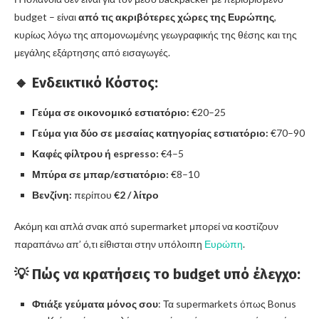
budget – είναι
από τις ακριβότερες χώρες της Ευρώπης
,
κυρίως λόγω της απομονωμένης γεωγραφικής της θέσης και της
μεγάλης εξάρτησης από εισαγωγές.
🔸 Ενδεικτικό Κόστος:
Γεύμα σε οικονομικό εστιατόριο:
€20–25
Γεύμα για δύο σε μεσαίας κατηγορίας εστιατόριο:
€70–90
Καφές φίλτρου ή espresso:
€4–5
Μπύρα σε μπαρ/εστιατόριο:
€8–10
Βενζίνη:
περίπου
€2 / λίτρο
Ακόμη και απλά σνακ από supermarket μπορεί να κοστίζουν
παραπάνω απ’ ό,τι είθισται στην υπόλοιπη
Ευρώπη
.
💡 Πώς να κρατήσεις το budget υπό έλεγχο:
Φτιάξε γεύματα μόνος σου
: Τα supermarkets όπως Bonus