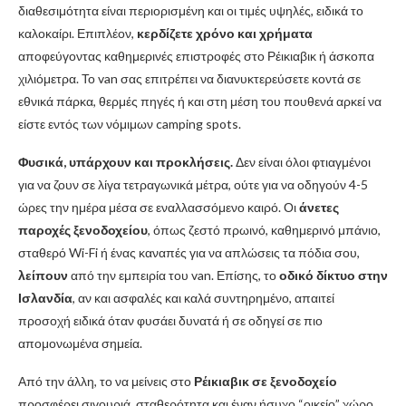
διαθεσιμότητα είναι περιορισμένη και οι τιμές υψηλές, ειδικά το
καλοκαίρι. Επιπλέον,
κερδίζετε χρόνο και χρήματα
αποφεύγοντας καθημερινές επιστροφές στο Ρέικιαβικ ή άσκοπα
χιλιόμετρα. Το van σας επιτρέπει να διανυκτερεύσετε κοντά σε
εθνικά πάρκα, θερμές πηγές ή και στη μέση του πουθενά αρκεί να
είστε εντός των νόμιμων camping spots.
Φυσικά, υπάρχουν και προκλήσεις.
Δεν είναι όλοι φτιαγμένοι
για να ζουν σε λίγα τετραγωνικά μέτρα, ούτε για να οδηγούν 4-5
ώρες την ημέρα μέσα σε εναλλασσόμενο καιρό. Οι
άνετες
παροχές ξενοδοχείου
, όπως ζεστό πρωινό, καθημερινό μπάνιο,
σταθερό Wi-Fi ή ένας καναπές για να απλώσεις τα πόδια σου,
λείπουν
από την εμπειρία του van. Επίσης, το
οδικό δίκτυο στην
Ισλανδία
, αν και ασφαλές και καλά συντηρημένο, απαιτεί
προσοχή ειδικά όταν φυσάει δυνατά ή σε οδηγεί σε πιο
απομονωμένα σημεία.
Από την άλλη, το να μείνεις στο
Ρέικιαβικ σε ξενοδοχείο
προσφέρει σιγουριά, σταθερότητα και έναν ήσυχο “οικείο” χώρο