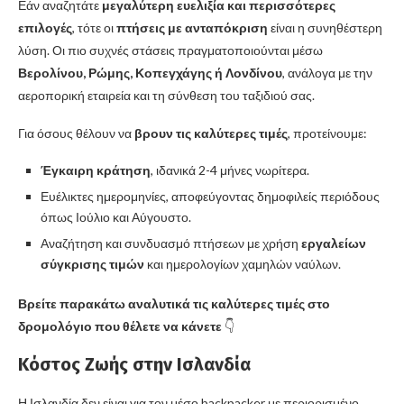
Εάν αναζητάτε
μεγαλύτερη ευελιξία και περισσότερες
επιλογές
, τότε οι
πτήσεις με ανταπόκριση
είναι η συνηθέστερη
λύση. Οι πιο συχνές στάσεις πραγματοποιούνται μέσω
Βερολίνου, Ρώμης, Κοπεγχάγης ή Λονδίνου
, ανάλογα με την
αεροπορική εταιρεία και τη σύνθεση του ταξιδιού σας.
Για όσους θέλουν να
βρουν τις καλύτερες τιμές
, προτείνουμε:
Έγκαιρη κράτηση
, ιδανικά 2-4 μήνες νωρίτερα.
Ευέλικτες ημερομηνίες, αποφεύγοντας δημοφιλείς περιόδους
όπως Ιούλιο και Αύγουστο.
Αναζήτηση και συνδυασμό πτήσεων με χρήση
εργαλείων
σύγκρισης τιμών
και ημερολογίων χαμηλών ναύλων.
Βρείτε παρακάτω αναλυτικά τις καλύτερες τιμές στο
δρομολόγιο που θέλετε να κάνετε
👇
Κόστος Ζωής στην Ισλανδία
Η Ισλανδία δεν είναι για τον μέσο backpacker με περιορισμένο