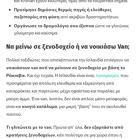
και Krónan έχουν καλύτερες τιμές από τα τουριστικά σημεία.
Προτίμησε δημόσιες θερμές πηγές ή ελεύθερες
πεζοπορίες στη φύση
αντί ακριβών δραστηριοτήτων.
Οργάνωσε το δρομολόγιο σου έξυπνα
ώστε να γλιτώνεις
χιλιόμετρα και καύσιμα.
Να μείνω σε ξενοδοχείο ή να νοικιάσω Van;
Πολλοί ταξιδιώτες που επισκέπτονται την Ισλανδία επιλέγουν να
νοικιάσουν van αντί να μείνουν σε ξενοδοχείο με βάση το
Ρέικιαβικ
. Και όχι τυχαία. Η Ισλανδία είναι ένας
προορισμός
που
προσφέρεται για απόλυτη ελευθερία και εξερεύνηση από
καταρράκτες και παγετώνες μέχρι ηφαίστεια και παραλίες με
μαύρη άμμο. Ένα van, λοιπόν, δεν είναι απλώς μέσο μεταφοράς,
είναι και
κινητό κατάλυμα
, μια μικρή “βάση” που σε ακολουθεί
παντού.
Τι γλιτώνετε με το van;
Πρώτα απ’ όλα,
δεν εξαρτάστε από
κρατήσεις ξενοδοχείων
, κάτι πολύτιμο σε μια χώρα όπου η