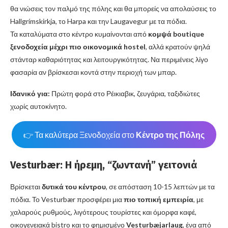
θα νιώσεις τον παλμό της πόλης και θα μπορείς να απολαύσεις το
Hallgrímskirkja, το Harpa και την Laugavegur με τα πόδια.
Τα καταλύματα στο κέντρο κυμαίνονται από
κομψά boutique
ξενοδοχεία μέχρι πιο οικονομικά hostel
, αλλά κρατούν ψηλά
στάνταρ καθαριότητας και λειτουργικότητας. Να περιμένεις λίγο
φασαρία αν βρίσκεσαι κοντά στην περιοχή των μπαρ.
Ιδανικό για:
Πρώτη φορά στο Ρέικιαβικ, ζευγάρια, ταξιδιώτες
χωρίς αυτοκίνητο.
👉 Τα καλύτερα Ξενοδοχεία στο
Κέντρο της Πόλης
Vesturbær: Η ήρεμη, “ζωντανή” γειτονιά
Βρίσκεται
δυτικά του κέντρου
, σε απόσταση 10-15 λεπτών με τα
πόδια. Το Vesturbær προσφέρει μια
πιο τοπική εμπειρία
, με
χαλαρούς ρυθμούς, λιγότερους τουρίστες και όμορφα καφέ,
οικογενειακά bistro και το φημισμένο
Vesturbæjarlaug
, ένα από