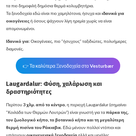
τα πιο δημοφιλή δημόσια θερμά κολυμβητήρια.
Τα ξενοδοχεία εδώ είναι πιο χαμηλότονα, ήσυχα και
ιδανικά για
οικογένειες
ή όσους ψάχνουν λίγη ηρεμία χωρίς να είναι
απομονωμένοι.
Ιδανικό για:
Οικογένειες, πιο “ήσυχους” ταξιδιώτες, πολυήμερες
διαμονές.
👉 Τα καλύτερα Ξενοδοχεία στο
Vesturbær
Laugardalur: Φύση, χαλάρωση και
δραστηριότητες
Περίπου
3 χλμ. από το κέντρο
, η περιοχή Laugardalur (σημαίνει
“Κοιλάδα των Θερμών Λουτρών”) είναι γνωστή για τα
πάρκα της,
τον ζωολογικό κήπο, το βοτανικό κήπο και τη μεγαλύτερη
θερμή πισίνα του Ρέικιαβικ
. Εδώ μένουν πολλοί ντόπιοι και
υπάρχουν
οικογενειακά ξενοδοχεία
αλλά και μεγάλες