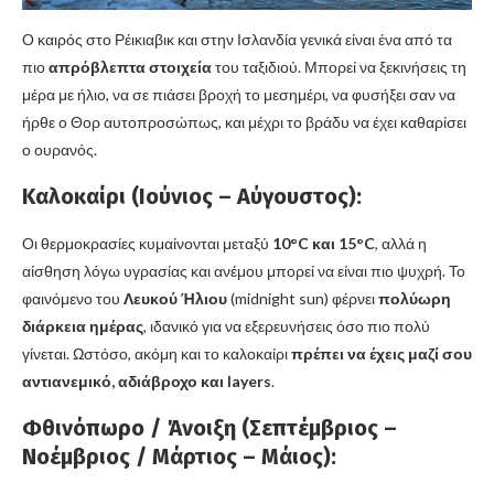
Ο καιρός στο Ρέικιαβικ και στην Ισλανδία γενικά είναι ένα από τα
πιο
απρόβλεπτα στοιχεία
του ταξιδιού. Μπορεί να ξεκινήσεις τη
μέρα με ήλιο, να σε πιάσει βροχή το μεσημέρι, να φυσήξει σαν να
ήρθε ο Θορ αυτοπροσώπως, και μέχρι το βράδυ να έχει καθαρίσει
ο ουρανός.
Καλοκαίρι (Ιούνιος – Αύγουστος):
Οι θερμοκρασίες κυμαίνονται μεταξύ
10°C και 15°C
, αλλά η
αίσθηση λόγω υγρασίας και ανέμου μπορεί να είναι πιο ψυχρή. Το
φαινόμενο του
Λευκού Ήλιου
(midnight sun) φέρνει
πολύωρη
διάρκεια ημέρας
, ιδανικό για να εξερευνήσεις όσο πιο πολύ
γίνεται. Ωστόσο, ακόμη και το καλοκαίρι
πρέπει να έχεις μαζί σου
αντιανεμικό, αδιάβροχο και layers
.
Φθινόπωρο / Άνοιξη (Σεπτέμβριος –
Νοέμβριος / Μάρτιος – Μάιος):