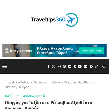
TravelTips360.gr
»
Οδηγός για Ταξίδι στο Ρέικιαβικ: Αξιοθέατα |
Διαμονή | Καιρός
Ευρώπη
Ταξιδιωτικός Οδηγός
Οδηγός για Ταξίδι στο Ρέικιαβικ: Αξιοθέατα |
Διαμονή | Καιρός