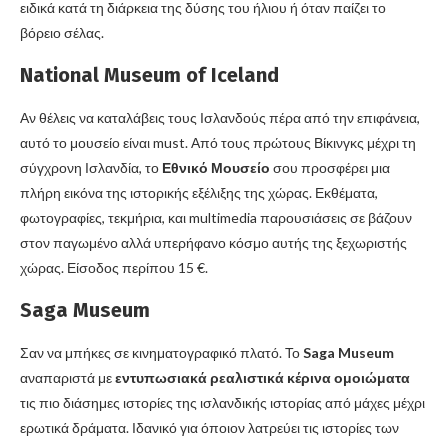
ειδικά κατά τη διάρκεια της δύσης του ήλιου ή όταν παίζει το
βόρειο σέλας.
National Museum of Iceland
Αν θέλεις να καταλάβεις τους Ισλανδούς πέρα από την επιφάνεια,
αυτό το μουσείο είναι must. Από τους πρώτους Βίκινγκς μέχρι τη
σύγχρονη Ισλανδία, το
Εθνικό Μουσείο
σου προσφέρει μια
πλήρη εικόνα της ιστορικής εξέλιξης της χώρας. Εκθέματα,
φωτογραφίες, τεκμήρια, και multimedia παρουσιάσεις σε βάζουν
στον παγωμένο αλλά υπερήφανο κόσμο αυτής της ξεχωριστής
χώρας. Είσοδος περίπου 15 €.
Saga Museum
Σαν να μπήκες σε κινηματογραφικό πλατό. Το
Saga Museum
αναπαριστά με
εντυπωσιακά ρεαλιστικά κέρινα ομοιώματα
τις πιο διάσημες ιστορίες της ισλανδικής ιστορίας από μάχες μέχρι
ερωτικά δράματα. Ιδανικό για όποιον λατρεύει τις ιστορίες των