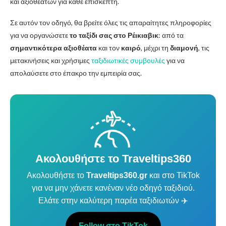
και αξιοθέατων για κάθε επισκέπτη.
Σε αυτόν τον οδηγό, θα βρείτε όλες τις απαραίτητες πληροφορίες
για να οργανώσετε
το ταξίδι σας στο Ρέικιαβικ
: από τα
σημαντικότερα αξιοθέατα
και τον
καιρό
, μέχρι τη
διαμονή
, τις
μετακινήσεις και χρήσιμες
ταξιδιωτικές συμβουλές
για να
απολαύσετε στο έπακρο την εμπειρία σας.
Ακολουθήστε το Traveltips360
Ακολουθήστε το
Traveltips360.gr
και στο TikTok
για να μην χάνετε κανέναν νέο οδηγό ταξιδιού.
Ελάτε στην καλύτερη παρέα ταξιδιωτών ✈️
Follow στο TikTok