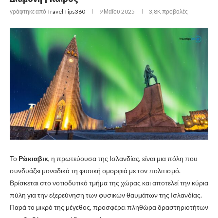
γράφτηκε από
Travel Tips360
9 Μαΐου 2025
3,8K
προβολές
Το
Ρέικιαβικ
, η πρωτεύουσα της Ισλανδίας, είναι μια πόλη που
συνδυάζει μοναδικά τη φυσική ομορφιά με τον πολιτισμό.
Βρίσκεται στο νοτιοδυτικό τμήμα της χώρας και αποτελεί την κύρια
πύλη για την εξερεύνηση των φυσικών θαυμάτων της Ισλανδίας.
Παρά το μικρό της μέγεθος, προσφέρει πληθώρα δραστηριοτήτων