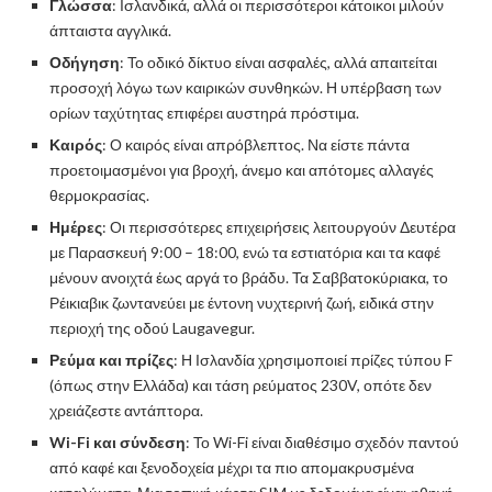
Γλώσσα
: Ισλανδικά, αλλά οι περισσότεροι κάτοικοι μιλούν
άπταιστα αγγλικά.
Οδήγηση
: Το οδικό δίκτυο είναι ασφαλές, αλλά απαιτείται
προσοχή λόγω των καιρικών συνθηκών. Η υπέρβαση των
ορίων ταχύτητας επιφέρει αυστηρά πρόστιμα.
Καιρός
: Ο καιρός είναι απρόβλεπτος. Να είστε πάντα
προετοιμασμένοι για βροχή, άνεμο και απότομες αλλαγές
θερμοκρασίας.
Ημέρες
: Οι περισσότερες επιχειρήσεις λειτουργούν Δευτέρα
με Παρασκευή 9:00 – 18:00, ενώ τα εστιατόρια και τα καφέ
μένουν ανοιχτά έως αργά το βράδυ. Τα Σαββατοκύριακα, το
Ρέικιαβικ ζωντανεύει με έντονη νυχτερινή ζωή, ειδικά στην
περιοχή της οδού Laugavegur.
Ρεύμα και πρίζες
: Η Ισλανδία χρησιμοποιεί πρίζες τύπου F
(όπως στην Ελλάδα) και τάση ρεύματος 230V, οπότε δεν
χρειάζεστε αντάπτορα.
Wi-Fi και σύνδεση
: Το Wi-Fi είναι διαθέσιμο σχεδόν παντού
από καφέ και ξενοδοχεία μέχρι τα πιο απομακρυσμένα