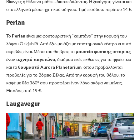
Βίκινγκς ή θέλει να μάθει… διασκεδάζοντας. Η ξενάγηση γίνεται και
στα ελληνικά μέσω ηχητικού οδηγού. Τιμή εισόδου: περίπου 14 €.
Perlan
Το
Perlan
είναι μια φουτουριστική “καμπάνα” στην κορυφή του
λόφου Öskjuhlíð. Από έξω μοιάζει με επιστημονικό κέντρο κι αυτό
ακριβώς είναι. Μέσα του θα βρεις το
μουσείο φυσικής ιστορίας
,
έναν
τεχνητό παγετώνα
, διαδραστικές εκθέσεις για τα ηφαίστεια
και το
θαυμαστό Aurora Planetarium
, όπου προβάλλονται
προβολές για το Βόρειο Σέλας. Από την κορυφή του θόλου, το
καφέ με θέα 360° σου προσφέρει έναν λόγο ακόμα να μείνεις.
Είσοδος από 19 €.
Laugavegur