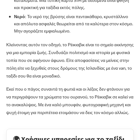
καταλύματα. Μια τοπική κάρτα SIM με δεδομένα είναι φθηνή
και πρακτική για ταξίδια εκτός πόλης.
Νερό
: Το νερό της βρύσης είναι πεντακάθαρο, κρυστάλλινο
και απόλυτα ασφαλές θεωρείται από τα καλύτερα στον κόσμο.
Μην αγοράζετε εμφιαλωμένο.
Κλείνοντας αυτόν τον οδηγό, το Ρέικιαβικ είναι το σημείο εκκίνησης
για μια εμπειρία ζωής. Συνδυάζει πολιτισμό και ιστορία με φυσικά
τοπία που σε αφήνουν άφωνο. Είτε αποφασίσεις να μείνεις στην
πόλη είτε να ξεχυθείς στους δρόμους της Ισλανδίας με ένα van, το
ταξίδι σου θα είναι μοναδικό.
Εκεί που ο πάγος συναντά τη φωτιά και οι λέξεις δεν φτάνουν για
να περιγράψουν τα χρώματα του ουρανού, το Ρέικιαβικ σε καλεί να
το ανακαλύψεις. Με ένα καλό μπουφάν, φωτογραφική μηχανή και
ψυχή έτοιμη για περιπέτεια ετοιμάσου να δεις τον κόσμο αλλιώς.
🌍 Χρήσιμες υπηρεσίες για το ταξίδι