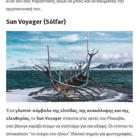
κι αν δεν δεις παράσταση, αξίζει να μπεις και να θαυμάσεις την
αρχιτεκτονική του.
Sun Voyager (Sólfar)
Ένα
γλυπτό-σύμβολο της ελπίδας, της ανακάλυψης και της
ελευθερίας
, το
Sun Voyager
στέκεται στις ακτές του Ρέικιαβικ,
σαν βίκινγκ καράβι έτοιμο να σαλπάρει για νέα εδάφη. Οι ντόπιοι το
αποκαλούν “το όνειρο του ήλιου”. Ιδανικό σημείο για φωτογραφίες,