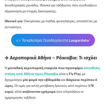
ξενοδοχειακές μονάδες. Ιδανικό για ταξιδιώτες που συνδυάζουν
εξερεύνηση με στιγμές ξεκούρασης.
Ιδανικό για:
Οικογένειες με παιδιά, φυσιολάτρες, επισκέπτες με
αυτοκίνητο.
👉 Τα καλύτερα Ξενοδοχεία στο
Laugardalur
✈️ Αεροπορικά Αθήνα – Ρέικιαβικ: Τι ισχύει
Η
μοναδική αεροπορική εταιρεία που προσφέρει
απευθείας
πτήση από Αθήνα προς Ρέικιαβικ
είναι η
Fly Play
, με
δρομολόγιο
μία φορά την εβδομάδα
και
διάρκεια περίπου 6
ώρες
. Οι τιμές για απλή μετάβαση ξεκινούν από περίπου
178
ευρώ
, αλλά
αυξάνονται γρήγορα
όσο πλησιάζουν οι
ημερομηνίες ταξιδιού.