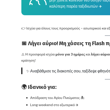
μην χάνετε κανέναν νέο οδηγό ταξι
καλύτερη παρέα ταξιδιωτών ✈️
👉 Ισχύει για όλους τους προορισμούς – εσωτερικού
και
εξ
📅 Λήγει αύριο! Μη χάσεις τη Flash
⚠️ Η προσφορά ισχύει
μόνο για 3 ημέρες
και
λήγει αύριο
κράτηση!
✨ Αναβάθμισε τις διακοπές σου, ταξίδεψε φθηνότε
🌍 Ιδανικό για:
Απόδραση του Αγίου Πνεύματος 🏝️
Long weekend στο εξωτερικό ✈️