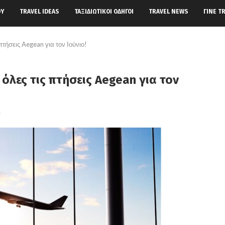
ΟΎ
TRAVEL IDEAS
ΤΑΞΙΔΙΩΤΙΚΟΊ ΟΔΗΓΟΊ
TRAVEL NEWS
ΓΊΝΕ T
πτήσεις Aegean για τον Ιούνιο!
 όλες τις πτήσεις Aegean για τον
ς