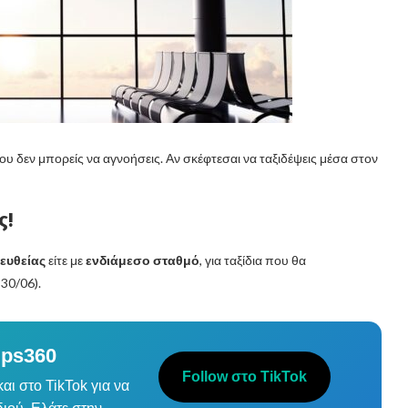
υ δεν μπορείς να αγνοήσεις. Αν σκέφτεσαι να ταξιδέψεις μέσα στον
ς!
ευθείας
είτε με
ενδιάμεσο σταθμό
, για ταξίδια που θα
 30/06).
ips360
Follow στο TikTok
αι στο TikTok για να