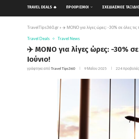
TRAVEL DEALS 🔥
ΠΡΟΟΡΙΣΜΟΊ
ΣΧΕΔΙΑΣΜΌΣ ΤΑΞΙΔΙ
TravelTips360.gr
»
✈️ ΜΟΝΟ για λίγες ώρες: -30% σε όλες τις 
Travel Deals
Travel News
✈️ ΜΟΝΟ για λίγες ώρες: -30% σε
Ιούνιο!
γράφτηκε από
Travel Tips360
9 Μαΐου 2025
224
προβολέ