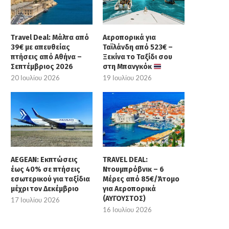
Travel Deal: Μάλτα από
Αεροπορικά για
39€ με απευθείας
Ταϊλάνδη από 523€ –
πτήσεις από Αθήνα –
Ξεκίνα το Ταξίδι σου
Σεπτέμβριος 2026
στη Μπανγκόκ
20 Ιουλίου 2026
19 Ιουλίου 2026
AEGEAN: Εκπτώσεις
TRAVEL DEAL:
AEGEAN: Εκπτώσεις έως 40% σε
TRAVEL DEAL: Ντουμπρόβν
έως 40% σε πτήσεις
Ντουμπρόβνικ – 6
πτήσεις εσωτερικού για...
Μέρες από 85€/Άτομο.
εσωτερικού για ταξίδια
Μέρες από 85€/Άτομο
17 Ιουλίου 2026
16 Ιουλίου 2026
μέχρι τον Δεκέμβριο
για Αεροπορικά
(ΑΥΓΟΥΣΤΟΣ)
17 Ιουλίου 2026
16 Ιουλίου 2026