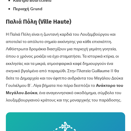
Κάστρο Bourscheid
Περιοχή Grund
Παλιά Πόλη (Ville Haute)
Η Παλιά Πόλη είναι η ζωντανή καρδιά του Λουξεμβούργου και
αποτελεί το απόλυτο σημείο εκκίνησης για κάθε επισκέπτη.
Λιθόστρωτα δρομάκια διασχίζουν μια περιοχή γεμάτη γοητεία,
όπου ο χρόνος μοιάζει να έχει σταματήσει. Τα ιστορικά κτίρια, οι
εκκλησίες και τα μικρά, ατμοσφαιρικά καφέ δημιουργούν ένα
σκηνικό βγαλμένο από παραμύθι. Στην Πλατεία Guillaume II θα
δείτε το Δημαρχείο και τον έφιππο ανδριάντα του Μεγάλου Δούκα
Γουλιέλμου Β΄. Λίγα βήματα πιο πέρα δεσπόζει το
Ανάκτορο του
Μεγάλου Δούκα
, ένα αναγεννησιακό οικοδόμημα, σύμβολο του
λουξεμβουργιανού κράτους και της μοναρχικής του παράδοσης.