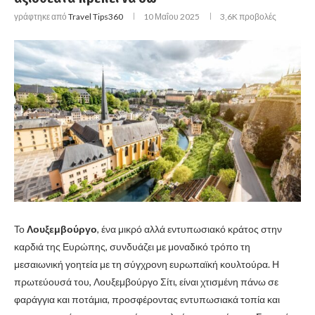
γράφτηκε από
Travel Tips360
10 Μαΐου 2025
3,6K
προβολές
Το
Λουξεμβούργο
, ένα μικρό αλλά εντυπωσιακό κράτος στην
καρδιά της Ευρώπης, συνδυάζει με μοναδικό τρόπο τη
μεσαιωνική γοητεία με τη σύγχρονη ευρωπαϊκή κουλτούρα. Η
πρωτεύουσά του, Λουξεμβούργο Σίτι, είναι χτισμένη πάνω σε
φαράγγια και ποτάμια, προσφέροντας εντυπωσιακά τοπία και