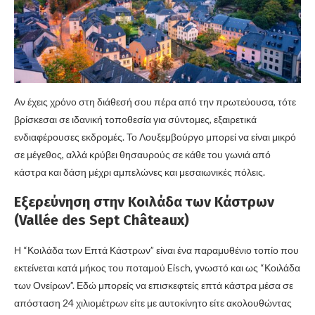
Αν έχεις χρόνο στη διάθεσή σου πέρα από την πρωτεύουσα, τότε
βρίσκεσαι σε ιδανική τοποθεσία για σύντομες, εξαιρετικά
ενδιαφέρουσες εκδρομές. Το Λουξεμβούργο μπορεί να είναι μικρό
σε μέγεθος, αλλά κρύβει θησαυρούς σε κάθε του γωνιά από
κάστρα και δάση μέχρι αμπελώνες και μεσαιωνικές πόλεις.
Εξερεύνηση στην Κοιλάδα των Κάστρων
(Vallée des Sept Châteaux)
Η “Κοιλάδα των Επτά Κάστρων” είναι ένα παραμυθένιο τοπίο που
εκτείνεται κατά μήκος του ποταμού Eisch, γνωστό και ως “Κοιλάδα
των Ονείρων”. Εδώ μπορείς να επισκεφτείς επτά κάστρα μέσα σε
απόσταση 24 χιλιομέτρων είτε με αυτοκίνητο είτε ακολουθώντας