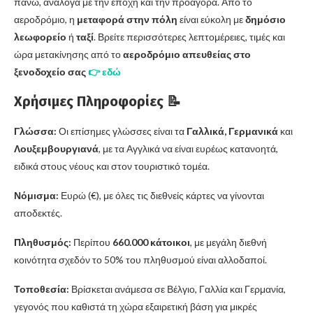
πάνω, ανάλογα με την εποχή και την προαγορά. Από το
αεροδρόμιο, η
μεταφορά στην πόλη
είναι εύκολη με
δημόσιο
λεωφορείο
ή
ταξί
. Βρείτε περισσότερες λεπτομέρειες, τιμές και
ώρα μετακίνησης από το
αεροδρόμιο απευθείας στο
ξενοδοχείο σας
👉 εδώ
Χρήσιμες Πληροφορίες 📝
Γλώσσα:
Οι επίσημες γλώσσες είναι τα
Γαλλικά, Γερμανικά
και
Λουξεμβουργιανά
, με τα Αγγλικά να είναι ευρέως κατανοητά,
ειδικά στους νέους και στον τουριστικό τομέα.
Νόμισμα:
Ευρώ (€), με όλες τις διεθνείς κάρτες να γίνονται
αποδεκτές.
Πληθυσμός:
Περίπου
660.000 κάτοικοι
, με μεγάλη διεθνή
κοινότητα σχεδόν το 50% του πληθυσμού είναι αλλοδαποί.
Τοποθεσία:
Βρίσκεται ανάμεσα σε Βέλγιο, Γαλλία και Γερμανία,
γεγονός που καθιστά τη χώρα εξαιρετική βάση για μικρές