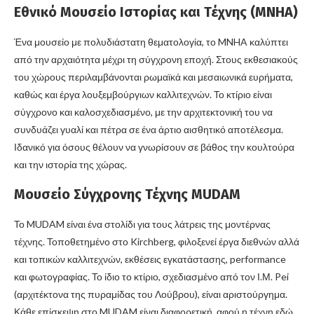
Εθνικό Μουσείο Ιστορίας και Τέχνης (MNHA)
Ένα μουσείο με πολυδιάστατη θεματολογία, το MNHA καλύπτει
από την αρχαιότητα μέχρι τη σύγχρονη εποχή. Στους εκθεσιακούς
του χώρους περιλαμβάνονται ρωμαϊκά και μεσαιωνικά ευρήματα,
καθώς και έργα λουξεμβούργιων καλλιτεχνών. Το κτίριο είναι
σύγχρονο και καλοσχεδιασμένο, με την αρχιτεκτονική του να
συνδυάζει γυαλί και πέτρα σε ένα άρτιο αισθητικό αποτέλεσμα.
Ιδανικό για όσους θέλουν να γνωρίσουν σε βάθος την κουλτούρα
και την ιστορία της χώρας.
Μουσείο Σύγχρονης Τέχνης MUDAM
Το MUDAM είναι ένα στολίδι για τους λάτρεις της μοντέρνας
τέχνης. Τοποθετημένο στο Kirchberg, φιλοξενεί έργα διεθνών αλλά
και τοπικών καλλιτεχνών, εκθέσεις εγκατάστασης, performance
και φωτογραφίας. Το ίδιο το κτίριο, σχεδιασμένο από τον Ι.Μ. Pei
(αρχιτέκτονα της πυραμίδας του Λούβρου), είναι αριστούργημα.
Κάθε επίσκεψη στο MUDAM είναι διαφορετική, αφού η τέχνη εδώ