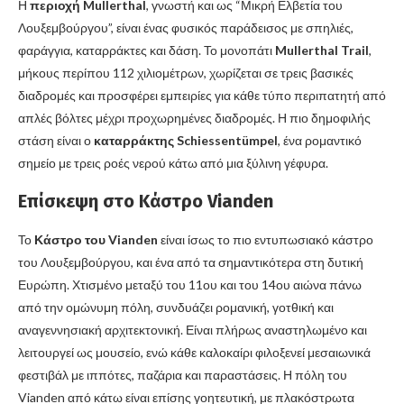
Η
περιοχή Mullerthal
, γνωστή και ως “Μικρή Ελβετία του
Λουξεμβούργου”, είναι ένας φυσικός παράδεισος με σπηλιές,
φαράγγια, καταρράκτες και δάση. Το μονοπάτι
Mullerthal Trail
,
μήκους περίπου 112 χιλιομέτρων, χωρίζεται σε τρεις βασικές
διαδρομές και προσφέρει εμπειρίες για κάθε τύπο περιπατητή από
απλές βόλτες μέχρι προχωρημένες διαδρομές. Η πιο δημοφιλής
στάση είναι ο
καταρράκτης Schiessentümpel
, ένα ρομαντικό
σημείο με τρεις ροές νερού κάτω από μια ξύλινη γέφυρα.
Επίσκεψη στο Κάστρο Vianden
Το
Κάστρο του Vianden
είναι ίσως το πιο εντυπωσιακό κάστρο
του Λουξεμβούργου, και ένα από τα σημαντικότερα στη δυτική
Ευρώπη. Χτισμένο μεταξύ του 11ου και του 14ου αιώνα πάνω
από την ομώνυμη πόλη, συνδυάζει ρομανική, γοτθική και
αναγεννησιακή αρχιτεκτονική. Είναι πλήρως αναστηλωμένο και
λειτουργεί ως μουσείο, ενώ κάθε καλοκαίρι φιλοξενεί μεσαιωνικά
φεστιβάλ με ιππότες, παζάρια και παραστάσεις. Η πόλη του
Vianden από κάτω είναι επίσης γοητευτική, με πλακόστρωτα