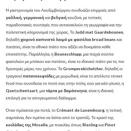
Η γαστρονομία του Λουξεμβούργου συνδυάζει επιρροές από
γαλλική
,
γερμανική
και
βελγική
κουζίνα, με τοπικές
παραδοσιακές συνταγές που αντανακλούν τη γεωγραφία και την
πολιτιστική κληρονομιά της χώρας. Το
Judd mat Gaardebounen
,
δηλαδή
χοιρινό καπνιστό λαιμό με φασόλια broad beans
και
πατάτες, είναι το εθνικό πιάτο που αξίζει να δοκιμάσει κάθε
επισκέπτης. Παράλληλα, η
Bouneschlupp
, μια παχιά σούπα
φασολιών με μπέικον και πατάτες, είναι το ιδανικό πιάτο για τις πιο
δροσερές μέρες του χρόνου. Τα
Gromperekichelcher
, δηλαδή οι
τραγανοί
πατατοκεφτέδες
με μυρωδικά, είναι το απόλυτο street
food που συνοδεύει το ποτό σας στην πόλη, ενώ για κάτι γλυκό, η
Quetschentaart
, μια
τάρτα με δαμάσκηνα
, είναι η ιδανική
επιλογή για το απογευματινό διάλειμμα.
Όταν πρόκειται για ποτά, το
Crémant de Luxembourg
, η τοπική
σαμπάνια, δεν πρέπει να λείπει από το τραπέζι. Το κρασί της
κοιλάδας της Moselle
, με ποικιλίες όπως
Riesling
και
Pinot