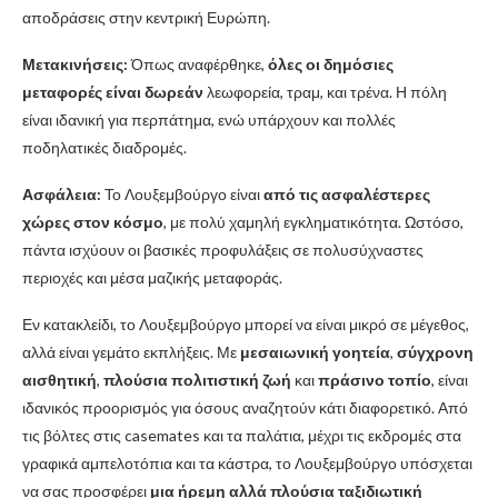
αποδράσεις στην κεντρική Ευρώπη.
Μετακινήσεις:
Όπως αναφέρθηκε,
όλες οι δημόσιες
μεταφορές είναι δωρεάν
λεωφορεία, τραμ, και τρένα. Η πόλη
είναι ιδανική για περπάτημα, ενώ υπάρχουν και πολλές
ποδηλατικές διαδρομές.
Ασφάλεια:
Το Λουξεμβούργο είναι
από τις ασφαλέστερες
χώρες στον κόσμο
, με πολύ χαμηλή εγκληματικότητα. Ωστόσο,
πάντα ισχύουν οι βασικές προφυλάξεις σε πολυσύχναστες
περιοχές και μέσα μαζικής μεταφοράς.
Εν κατακλείδι, το Λουξεμβούργο μπορεί να είναι μικρό σε μέγεθος,
αλλά είναι γεμάτο εκπλήξεις. Με
μεσαιωνική γοητεία
,
σύγχρονη
αισθητική
,
πλούσια πολιτιστική ζωή
και
πράσινο τοπίο
, είναι
ιδανικός προορισμός για όσους αναζητούν κάτι διαφορετικό. Από
τις βόλτες στις casemates και τα παλάτια, μέχρι τις εκδρομές στα
γραφικά αμπελοτόπια και τα κάστρα, το Λουξεμβούργο υπόσχεται
να σας προσφέρει
μια ήρεμη αλλά πλούσια ταξιδιωτική