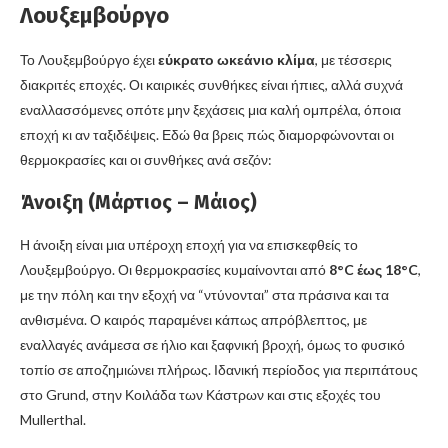
Λουξεμβούργο
Το Λουξεμβούργο έχει
εύκρατο ωκεάνιο κλίμα
, με τέσσερις
διακριτές εποχές. Οι καιρικές συνθήκες είναι ήπιες, αλλά συχνά
εναλλασσόμενες οπότε μην ξεχάσεις μια καλή ομπρέλα, όποια
εποχή κι αν ταξιδέψεις. Εδώ θα βρεις πώς διαμορφώνονται οι
θερμοκρασίες και οι συνθήκες ανά σεζόν:
Άνοιξη (Μάρτιος – Μάιος)
Η άνοιξη είναι μια υπέροχη εποχή για να επισκεφθείς το
Λουξεμβούργο. Οι θερμοκρασίες κυμαίνονται από
8°C έως 18°C
,
με την πόλη και την εξοχή να “ντύνονται” στα πράσινα και τα
ανθισμένα. Ο καιρός παραμένει κάπως απρόβλεπτος, με
εναλλαγές ανάμεσα σε ήλιο και ξαφνική βροχή, όμως το φυσικό
τοπίο σε αποζημιώνει πλήρως. Ιδανική περίοδος για περιπάτους
στο Grund, στην Κοιλάδα των Κάστρων και στις εξοχές του
Mullerthal.