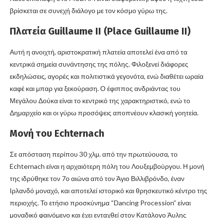
βρίσκεται σε συνεχή διάλογο με τον κόσμο γύρω της.
Πλατεία Guillaume II (Place Guillaume II)
Αυτή η ανοιχτή, αριστοκρατική πλατεία αποτελεί ένα από τα
κεντρικά σημεία συνάντησης της πόλης. Φιλοξενεί διάφορες
εκδηλώσεις, αγορές και πολιτιστικά γεγονότα, ενώ διαθέτει ωραία
καφέ και μπαρ για ξεκούραση. Ο έφιππος ανδριάντας του
Μεγάλου Δούκα είναι το κεντρικό της χαρακτηριστικό, ενώ το
Δημαρχείο και οι γύρω προσόψεις αποπνέουν κλασική γοητεία.
Μονή του Echternach
Σε απόσταση περίπου 30 χλμ. από την πρωτεύουσα, το
Echternach είναι η αρχαιότερη πόλη του Λουξεμβούργου. Η μονή
της ιδρύθηκε τον 7ο αιώνα από τον Άγιο Βιλλιβρόνδο, έναν
Ιρλανδό μοναχό, και αποτελεί ιστορικό και θρησκευτικό κέντρο της
περιοχής. Το ετήσιο προσκύνημα “Dancing Procession” είναι
μοναδικό φαινόμενο και έχει ενταχθεί στον Κατάλογο Άυλης