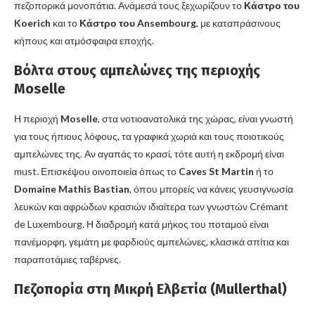
πεζοπορικά μονοπάτια. Ανάμεσά τους ξεχωρίζουν το
Κάστρο του
Koerich
και το
Κάστρο του Ansembourg
, με καταπράσινους
κήπους και ατμόσφαιρα εποχής.
Βόλτα στους αμπελώνες της περιοχής
Moselle
Η περιοχή
Moselle
, στα νοτιοανατολικά της χώρας, είναι γνωστή
για τους ήπιους λόφους, τα γραφικά χωριά και τους ποιοτικούς
αμπελώνες της. Αν αγαπάς το κρασί, τότε αυτή η εκδρομή είναι
must. Επισκέψου οινοποιεία όπως το
Caves St Martin
ή το
Domaine Mathis Bastian
, όπου μπορείς να κάνεις γευσιγνωσία
λευκών και αφρώδων κρασιών ιδιαίτερα των γνωστών Crémant
de Luxembourg. Η διαδρομή κατά μήκος του ποταμού είναι
πανέμορφη, γεμάτη με φαρδιούς αμπελώνες, κλασικά σπίτια και
παραποτάμιες ταβέρνες.
Πεζοπορία στη Μικρή Ελβετία (Mullerthal)