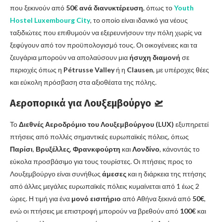
που ξεκινούν από
50€ ανά διανυκτέρευση
, όπως το
Youth
Hostel Luxembourg City
, το οποίο είναι ιδανικό για νέους
ταξιδιώτες που επιθυμούν να εξερευνήσουν την πόλη χωρίς να
ξεφύγουν από τον προϋπολογισμό τους. Οι οικογένειες και τα
ζευγάρια μπορούν να απολαύσουν μια
ήσυχη διαμονή
σε
περιοχές όπως η
Pétrusse Valley
ή η
Clausen
, με υπέροχες θέες
και εύκολη πρόσβαση στα αξιοθέατα της πόλης.
Αεροπορικά για Λουξεμβούργο
🛫
Το
Διεθνές Αεροδρόμιο του Λουξεμβούργου (LUX)
εξυπηρετεί
πτήσεις από πολλές σημαντικές ευρωπαϊκές πόλεις, όπως
Παρίσι
,
Βρυξέλλες
,
Φρανκφούρτη
και
Λονδίνο
, κάνοντάς το
εύκολα προσβάσιμο για τους τουρίστες. Οι πτήσεις προς το
Λουξεμβούργο είναι συνήθως
άμεσες
και η διάρκεια της πτήσης
από άλλες μεγάλες ευρωπαϊκές πόλεις κυμαίνεται από 1 έως 2
ώρες. Η τιμή για ένα
μονό εισιτήριο
από Αθήνα ξεκινά από
50€
,
ενώ οι πτήσεις με επιστροφή μπορούν να βρεθούν από
100€
και