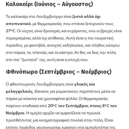
Καλοκαίρι (Ιούνιος – Αύγουστος)
Το καλοκαίρι στο Λουξεμβούργο είναι
ζεστό αλλά όχι
αποπνικτικό
, με θερμοκρασίες που σπάνια ξεπερνούν τους
27°C
. Οι νύχτες είναι δροσερές και ευχάριστες, ενώ οι βροχές είναι
περιορισμένες αλλά όχι απίθανες. Αυτή είναι η πιο τουριστική
περίοδος, με φεστιβάλ, ανοιχτές εκδηλώσεις, και πλήθος κόσμου
στα πάρκα, τις πλατείες και τα κάστρα. Αν θες να δεις την πόλη
στο πιο “ζωντανό” της, αυτή είναι η εποχή σου.
Φθινόπωρο (Σεπτέμβριος – Νοέμβριος)
Ο φθινοπωρινός Λουξεμβούργος είναι
γλυκός και
μελαγχολικός
, ιδανικός για ρομαντικούς περιπάτους μέσα σε
πάρκα με κόκκινα και χρυσαφένια φύλλα. Οι θερμοκρασίες
πέφτουν σταδιακά από
20°C τον Σεπτέμβριο, στους 8°C τον
Νοέμβριο
. Η ομίχλη αρχίζει να εμφανίζεται τα πρωινά,
προσθέτοντας μια κινηματογραφική πινελιά στην πόλη. Είναι
επίσης περίοδος γευσιγνωσίας κρασιού στα αμπελοτόπια της