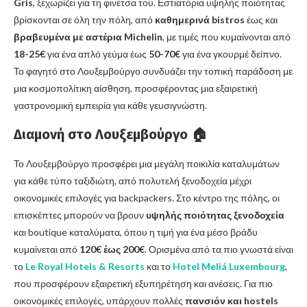
Gris
, ξεχωρίζει για τη φινέτσα του. Εστιατόρια υψηλής ποιότητας
βρίσκονται σε όλη την πόλη, από
καθημερινά bistros
έως και
βραβευμένα με αστέρια Michelin
, με τιμές που κυμαίνονται από
18-25€
για ένα απλό γεύμα έως
50-70€
για ένα γκουρμέ δείπνο.
Το φαγητό στο Λουξεμβούργο συνδυάζει την τοπική παράδοση με
μια κοσμοπολίτικη αίσθηση, προσφέροντας μια εξαιρετική
γαστρονομική εμπειρία για κάθε γευσιγνώστη.
Διαμονή στο Λουξεμβούργο
🏠
Το Λουξεμβούργο προσφέρει μια μεγάλη ποικιλία καταλυμάτων
για κάθε τύπο ταξιδιώτη, από πολυτελή ξενοδοχεία μέχρι
οικονομικές επιλογές για backpackers. Στο κέντρο της πόλης, οι
επισκέπτες μπορούν να βρουν
υψηλής ποιότητας ξενοδοχεία
και boutique καταλύματα, όπου η τιμή για ένα μέσο βράδυ
κυμαίνεται από
120€ έως 200€
. Ορισμένα από τα πιο γνωστά είναι
το
Le Royal Hotels & Resorts
και το
Hotel Meliá Luxembourg
,
που προσφέρουν εξαιρετική εξυπηρέτηση και ανέσεις. Για πιο
οικονομικές επιλογές, υπάρχουν πολλές
πανσιόν και hostels