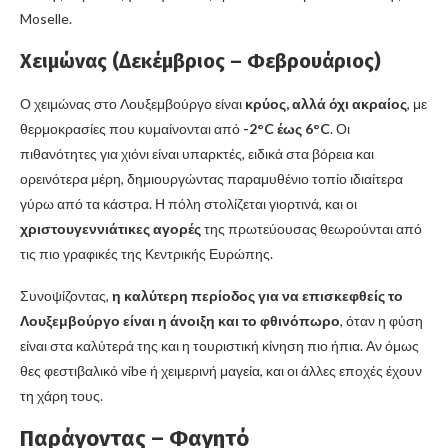
Moselle.
Χειμώνας (Δεκέμβριος – Φεβρουάριος)
Ο χειμώνας στο Λουξεμβούργο είναι
κρύος, αλλά όχι ακραίος
, με
θερμοκρασίες που κυμαίνονται από
-2°C έως 6°C
. Οι
πιθανότητες για χιόνι είναι υπαρκτές, ειδικά στα βόρεια και
ορεινότερα μέρη, δημιουργώντας παραμυθένιο τοπίο ιδιαίτερα
γύρω από τα κάστρα. Η πόλη στολίζεται γιορτινά, και οι
χριστουγεννιάτικες αγορές
της πρωτεύουσας θεωρούνται από
τις πιο γραφικές της Κεντρικής Ευρώπης.
Συνοψίζοντας,
η καλύτερη περίοδος για να επισκεφθείς το
Λουξεμβούργο είναι η άνοιξη και το φθινόπωρο
, όταν η φύση
είναι στα καλύτερά της και η τουριστική κίνηση πιο ήπια. Αν όμως
θες φεστιβαλικό vibe ή χειμερινή μαγεία, και οι άλλες εποχές έχουν
τη χάρη τους.
Παράγοντας – Φαγητό