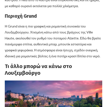
με καθαρό ουρανό εκτείνεται για πολλά χιλιόμετρα.
Περιοχή Grund
Η Grund είναι η πιο γραφική και ρομαντική συνοικία του
Λουξεμβούργου. Χτισμένη κάτω από τους βράχους της Ville
Haute, ακολουθεί τον ρυθμό του ποταμού Alzette. Εδώ θα βρείτε
πανέμορφα σπίτια, αυθεντικά μπαρ, μπουτίκ εστιατόρια και
γραφικά γεφυράκια. Η ατμόσφαιρα είναι ήσυχη, σχεδόν ονειρική,
ιδανική για ρομαντικές βόλτες ή ένα ποτήρι κρασί δίπλα στο νερό.
Τι άλλο μπορώ να κάνω στο
Λουξεμβούργο