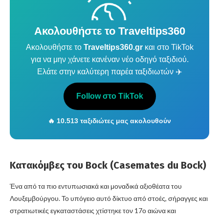
Ακολουθήστε το Traveltips360
Ακολουθήστε το
Traveltips360.gr
και στο TikTok
για να μην χάνετε κανέναν νέο οδηγό ταξιδιού.
Ελάτε στην καλύτερη παρέα ταξιδιωτών ✈️
Follow στο TikTok
🔥 10.513 ταξιδιώτες μας ακολουθούν
Κατακόμβες του Bock (Casemates du Bock)
Ένα από τα πιο εντυπωσιακά και μοναδικά αξιοθέατα του
Λουξεμβούργου. Το υπόγειο αυτό δίκτυο από στοές, σήραγγες και
στρατιωτικές εγκαταστάσεις χτίστηκε τον 17ο αιώνα και