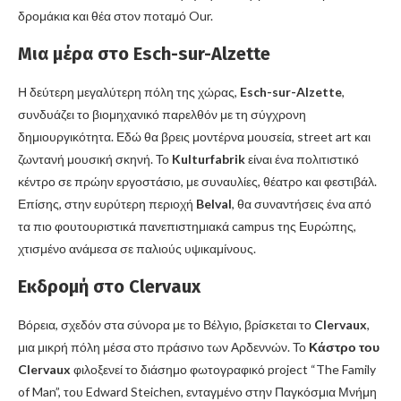
δρομάκια και θέα στον ποταμό Our.
Μια μέρα στο Esch-sur-Alzette
Η δεύτερη μεγαλύτερη πόλη της χώρας,
Esch-sur-Alzette
,
συνδυάζει το βιομηχανικό παρελθόν με τη σύγχρονη
δημιουργικότητα. Εδώ θα βρεις μοντέρνα μουσεία, street art και
ζωντανή μουσική σκηνή. Το
Kulturfabrik
είναι ένα πολιτιστικό
κέντρο σε πρώην εργοστάσιο, με συναυλίες, θέατρο και φεστιβάλ.
Επίσης, στην ευρύτερη περιοχή
Belval
, θα συναντήσεις ένα από
τα πιο φουτουριστικά πανεπιστημιακά campus της Ευρώπης,
χτισμένο ανάμεσα σε παλιούς υψικαμίνους.
Εκδρομή στο Clervaux
Βόρεια, σχεδόν στα σύνορα με το Βέλγιο, βρίσκεται το
Clervaux
,
μια μικρή πόλη μέσα στο πράσινο των Αρδεννών. Το
Κάστρο του
Clervaux
φιλοξενεί το διάσημο φωτογραφικό project “The Family
of Man”, του Edward Steichen, ενταγμένο στην Παγκόσμια Μνήμη