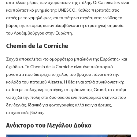
αποτέλεσε μέρος των οχυρώσεων της πόλης. Οι Casemates είναι
και πολιτιστικό μνημείο της UNESCO. Καθώς περπατάς στις
στοές με το χαμηλό φως και τα πέτρινα περάσματα, νιώθεις το
βάρος της ιστορίας και αντιλαμβάνεσαι τη στρατηγική σημασία
του Λουξεμβούργου στην Ευρώπη.
Chemin de la Corniche
Συχνά αποκαλείται «το ομορφότερο μπαλκόνι της Ευρώπης» και
όχι άδικα. Το Chemin de la Corniche είναι ένα πεζοπορικό
μονοπάτι που διατρέχει το χείλος του βράχου πάνω από την
κοιλάδα του ποταμού Alzette. Η θέα είναι απλά συγκλονιστική:
σπίτια με πολύχρωμες στέγες, το πράσινο της Grund, το ποτάμι
να σχίζει την πόλη στα δύο όλα σε ένα πανοραμικό σκηνικό που
δεν ξεχνάς. Ιδανικό για φωτογραφίες αλλά και για ήρεμες,
στοχαστικές βόλτες.
Ανάκτορο του Μεγάλου Δούκα