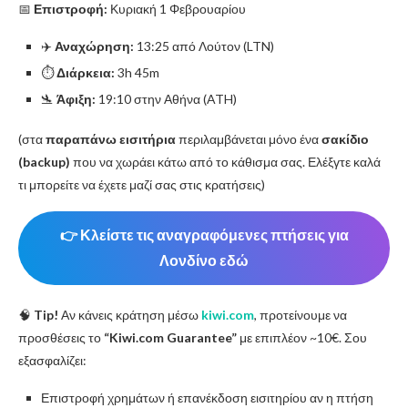
📅
Επιστροφή:
Κυριακή 1 Φεβρουαρίου
✈️
Αναχώρηση:
13:25 από Λούτον (LTN)
⏱️
Διάρκεια:
3h 45m
🛬
Άφιξη:
19:10 στην Αθήνα (ATH)
(στα
παραπάνω εισιτήρια
περιλαμβάνεται μόνο ένα
σακίδιο
(backup)
που να χωράει κάτω από το κάθισμα σας. Ελέξγτε καλά
τι μπορείτε να έχετε μαζί σας στις κρατήσεις)
👉 Κλείστε τις αναγραφόμενες πτήσεις για
Λονδίνο εδώ
🧠
Tip!
Αν κάνεις κράτηση μέσω
kiwi.com
, προτείνουμε να
προσθέσεις το
“Kiwi.com Guarantee”
με επιπλέον ~10€. Σου
εξασφαλίζει:
Επιστροφή χρημάτων ή επανέκδοση εισιτηρίου αν η πτήση