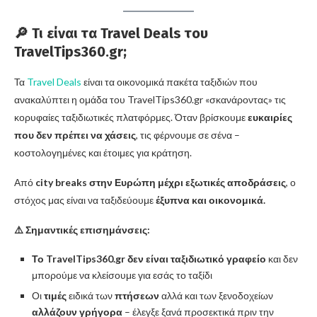
🔎 Τι είναι τα Travel Deals του
TravelTips360.gr;
Τα
Travel Deals
είναι τα οικονομικά πακέτα ταξιδιών που
ανακαλύπτει η ομάδα του TravelTips360.gr «σκανάροντας» τις
κορυφαίες ταξιδιωτικές πλατφόρμες. Όταν βρίσκουμε
ευκαιρίες
που δεν πρέπει να χάσεις
, τις φέρνουμε σε σένα –
κοστολογημένες και έτοιμες για κράτηση.
Από
city breaks στην Ευρώπη μέχρι εξωτικές αποδράσεις
, ο
στόχος μας είναι να ταξιδεύουμε
έξυπνα και οικονομικά.
⚠️ Σημαντικές επισημάνσεις:
Το TravelTips360.gr δεν είναι ταξιδιωτικό γραφείο
και δεν
μπορούμε να κλείσουμε για εσάς το ταξίδι
Οι
τιμές
ειδικά των
πτήσεων
αλλά και των ξενοδοχείων
αλλάζουν γρήγορα
– έλεγξε ξανά προσεκτικά πριν την