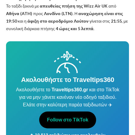
Το ταξίδι ξεκινά με
απευθείας πτήση της Wizz Air UK
από
Αθήνα (ATH)
προς
Λονδίνο (LTN)
. Η
αναχώρηση είναι στις
19:50
και η
άφιξη στο αεροδρόμιο Λούτον
γίνεται στις
21:55
, με
συνολική διάρκεια πτήσης
4 ώρες και 5 λεπτά
.
Ακολουθήστε το Traveltips360
Ακολουθήστε το
Traveltips360.gr
και στο TikTok
για να μην χάνετε κανέναν νέο οδηγό ταξιδιού.
Ελάτε στην καλύτερη παρέα ταξιδιωτών ✈️
Follow στο TikTok
🔥 10.513 ταξιδιώτες μας ακολουθούν