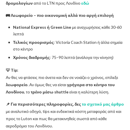
δρομολογίων
από το LTN προς Λονδίνο
εδώ
🚌 Λεωφορείο – πιο οικονομική αλλά πιο αργή επιλογή
National Express ή Green Line
με αναχωρήσεις κάθε 30-60
λεπτά
Τελικός προορισμός
: Victoria Coach Station ή άλλα σημεία
στο κέντρο
Χρόνος διαδρομής
: 75–90 λεπτά (ανάλογα την κίνηση)
💡 Tip:
Αν θες να φτάσεις πιο άνετα και δεν σε νοιάζει ο χρόνος, επίλεξε
λεωφορείο
. Αν όμως θες να είσαι
γρήγορα στο κέντρο του
Λονδίνου
, το
τρένο μέσω shuttle
είναι η καλύτερη λύση.
📌 Για περισσότερες πληροφορίες, δες
το σχετικό μας άρθρο
με αναλυτικό οδηγό, tips και ενδεικτικά κόστη μεταφοράς από και
προς το Luton και πως θα μετακινηθείς σωστά από κάθε
αεροδρόμιο του Λονδίνου.