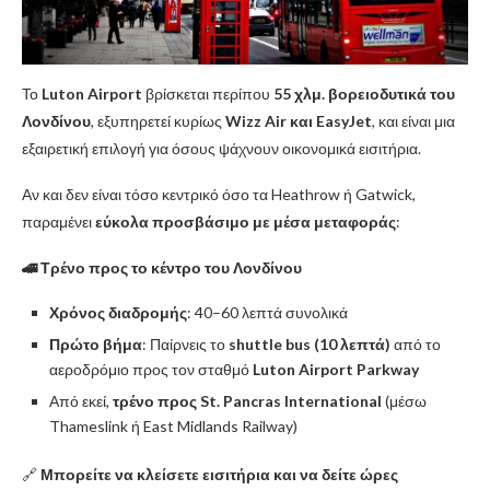
Το
Luton Airport
βρίσκεται περίπου
55 χλμ. βορειοδυτικά του
Λονδίνου
, εξυπηρετεί κυρίως
Wizz Air και EasyJet
, και είναι μια
εξαιρετική επιλογή για όσους ψάχνουν οικονομικά εισιτήρια.
Αν και δεν είναι τόσο κεντρικό όσο τα Heathrow ή Gatwick,
παραμένει
εύκολα προσβάσιμο με μέσα μεταφοράς
:
🚄 Τρένο προς το κέντρο του Λονδίνου
Χρόνος διαδρομής
: 40–60 λεπτά συνολικά
Πρώτο βήμα
: Παίρνεις το
shuttle bus (10 λεπτά)
από το
αεροδρόμιο προς τον σταθμό
Luton Airport Parkway
Από εκεί,
τρένο προς St. Pancras International
(μέσω
Thameslink ή East Midlands Railway)
🔗
Μπορείτε να κλείσετε εισιτήρια και να δείτε ώρες