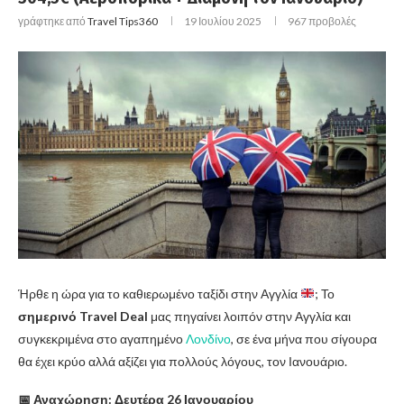
γράφτηκε από
Travel Tips360
19 Ιουλίου 2025
967
προβολές
Ήρθε η ώρα για το καθιερωμένο ταξίδι στην Αγγλία
; Το
σημερινό Travel Deal
μας πηγαίνει λοιπόν στην Αγγλία και
συγκεκριμένα στο αγαπημένο
Λονδίνο
, σε ένα μήνα που σίγουρα
θα έχει κρύο αλλά αξίζει για πολλούς λόγους, τον Ιανουάριο.
📅 Αναχώρηση: Δευτέρα 26 Ιανουαρίου