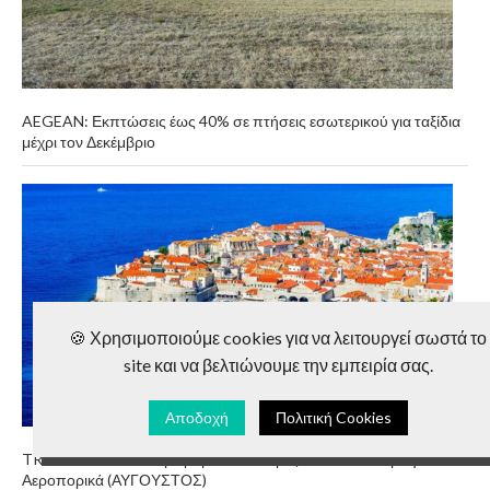
AEGEAN: Εκπτώσεις έως 40% σε πτήσεις εσωτερικού για ταξίδια
μέχρι τον Δεκέμβριο
🍪 Χρησιμοποιούμε cookies για να λειτουργεί σωστά το
site και να βελτιώνουμε την εμπειρία σας.
Αποδοχή
Πολιτική Cookies
TRAVEL DEAL: Ντουμπρόβνικ – 6 Μέρες από 85€/Άτομο για
Αεροπορικά (ΑΥΓΟΥΣΤΟΣ)