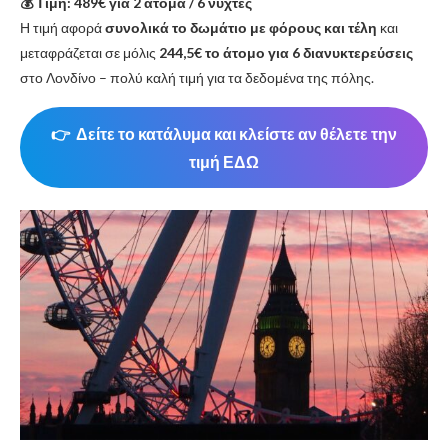
💰 Τιμή: 489€ για 2 άτομα / 6 νύχτες
Η τιμή αφορά
συνολικά το δωμάτιο με φόρους και τέλη
και
μεταφράζεται σε μόλις
244,5€ το άτομο για 6 διανυκτερεύσεις
στο Λονδίνο – πολύ καλή τιμή για τα δεδομένα της πόλης.
👉
Δείτε το κατάλυμα και κλείστε αν θέλετε την
τιμή ΕΔΩ