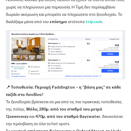
χωρίς να πληρώνουν μια περιουσία. H Τιμή δεν περιλαμβάνει
δωρεάν ακύρωση και μπορείτε να πληρώσετε στο ξενοδοχείο. Το
διαλέξαμε μέσα από τον
επίσημο
ιστότοπο
trip.com
.
📍 Τοποθεσία: Περιοχή Paddington – η “βάση μας” σε κάθε
ταξίδι στο Λονδίνο!
Το ξενοδοχείο βρίσκεται σε μια από τις πιο πρακτικές τοποθεσίες
της πόλης.
Μόλις 280μ. από τον σταθμό του μετρό
Queensway
και
470μ. από τον σταθμό Bayswater
, διευκολύνει
την πρόσβαση σε όλα τα hot spots.
Σε
κοντινή απόσταση βρίσκονται η Oxford Street, το Hyde