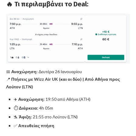
🔥 Τι περιλαμβάνει το Deal:
📅
Αναχώρηση:
Δευτέρα 26 Ιανουαρίου
📍
Πτήσεις με Wizz Air UK (και οι δύο) | Από Αθήνα προς
Λούτον (LTN)
✈️
Αναχώρηση:
19:50 από Αθήνα (ATH)
⏱️
Διάρκεια:
4h 05m
🛬
Άφιξη:
21:55 στο Λούτον (LTN)
✅
Απευθείας πτήση