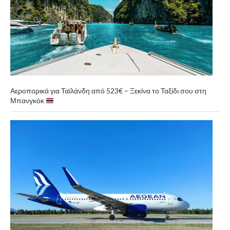
Αεροπορικά για Ταϊλάνδη από 523€ – Ξεκίνα το Ταξίδι σου στη
Μπανγκόκ