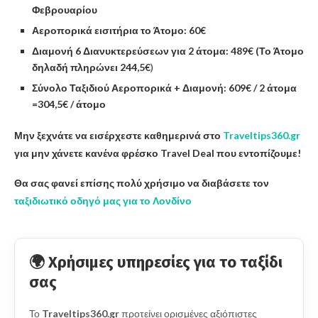
Φεβρουαρίου
Αεροπορικά εισιτήρια το Άτομο: 60€
Διαμονή 6 Διανυκτερεύσεων για 2 άτομα:
489
€ (Το Άτομο
δηλαδή πληρώνει
244,5€
)
Σύνολο Ταξιδιού Αεροπορικά + Διαμονή: 609€ / 2 άτομα
=304,5€ / άτομο
Μην ξεχνάτε να εισέρχεστε καθημερινά στο
Traveltips360.gr
για μην χάνετε κανένα φρέσκο Travel Deal που εντοπίζουμε!
Θα σας φανεί επίσης πολύ χρήσιμο να διαβάσετε τον
ταξιδιωτικό οδηγό μας για το Λονδίνο
🌍 Χρήσιμες υπηρεσίες για το ταξίδι
σας
Το
Traveltips360.gr
προτείνει ορισμένες αξιόπιστες