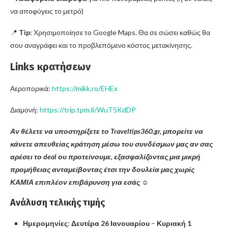
να αποφύγεις το μετρό)
📍
Tip:
Χρησιμοποίησε το Google Maps. Θα σε σώσει καθώς θα
σου αναγράφει και το προβλεπόμενο κόστος μετακίνησης.
Links κρατήσεων
Αεροπορικά:
https://mikk.ro/EHEx
Διαμονή:
https://trip.tpm.li/WuT5KdDP
Αν θέλετε να υποστηρίξετε το Traveltips360.gr, μπορείτε να
κάνετε απευθείας κράτηση μέσω του συνδέσμων μας αν σας
αρέσει το deal ου προτείνουμε, εξασφαλίζοντας μια μικρή
προμήθειας ανταμείβοντας έτσι την δουλεία μας χωρίς
ΚΑΜΙΑ επιπλέον επιβάρυνση για εσάς
☺️
Ανάλυση τελικής τιμής
Ημερομηνίες
:
Δευτέρα 26 Ιανουαρίου
–
Κυριακή 1