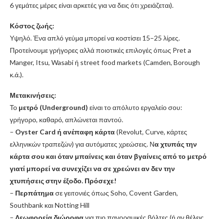
6 γεμάτες μέρες είναι αρκετές για να δεις ότι χρειάζεται).
Κόστος ζωής:
Υψηλό. Ένα απλό γεύμα μπορεί να κοστίσει 15–25 λίρες.
Προτείνουμε γρήγορες αλλά ποιοτικές επιλογές όπως Pret a
Manger, Itsu, Wasabi ή street food markets (Camden, Borough
κ.ά.).
Μετακινήσεις:
Το
μετρό (Underground)
είναι το απόλυτο εργαλείο σου:
γρήγορο, καθαρό, απλώνεται παντού.
–
Oyster Card ή ανέπαφη κάρτα
(Revolut, Curve, κάρτες
ελληνικών τραπεζών) για αυτόματες χρεώσεις. Ν
α χτυπάς την
κάρτα σου και όταν μπαίνεις και όταν βγαίνεις από το μετρό
γιατί μπορεί να συνεχίζει να σε χρεώνει αν δεν την
χτυπήσεις στην έξοδο. Πρόσεχε!
–
Περπάτημα
σε γειτονιές όπως Soho, Covent Garden,
Southbank και Notting Hill
–
Λεωφορεία διώροφα
για πιο πανοραμικές βόλτες (ή αν θέλεις