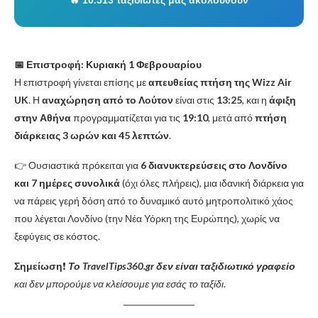
📅 Επιστροφή: Κυριακή 1 Φεβρουαρίου
Η επιστροφή γίνεται επίσης με
απευθείας πτήση της Wizz Air
UK
. Η
αναχώρηση από το Λούτον
είναι στις
13:25
, και η
άφιξη
στην Αθήνα
προγραμματίζεται για τις
19:10
, μετά από
πτήση
διάρκειας 3 ωρών και 45 λεπτών
.
👉 Ουσιαστικά πρόκειται για
6 διανυκτερεύσεις στο Λονδίνο
και 7 ημέρες συνολικά
(όχι όλες πλήρεις), μια ιδανική διάρκεια για
να πάρεις γερή δόση από το δυναμικό αυτό μητροπολιτικό χάος
που λέγεται Λονδίνο (την Νέα Υόρκη της Ευρώπης), χωρίς να
ξεφύγεις σε κόστος.
Σημείωση
❗️
Το TravelTips360.gr δεν είναι ταξιδιωτικό γραφείο
και δεν μπορούμε να κλείσουμε για εσάς το ταξίδι
.