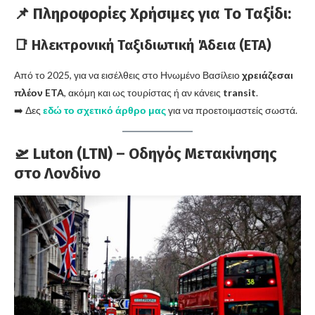
📌 Πληροφορίες Χρήσιμες για Το Ταξίδι:
📑 Ηλεκτρονική Ταξιδιωτική Άδεια (ETA)
Από το 2025, για να εισέλθεις στο Ηνωμένο Βασίλειο
χρειάζεσαι
πλέον ETA
, ακόμη και ως τουρίστας ή αν κάνεις
transit
.
➡️ Δες
εδώ το σχετικό άρθρο μας
για να προετοιμαστείς σωστά.
🛫 Luton (LTN) – Οδηγός Μετακίνησης
στο Λονδίνο