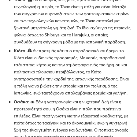
τεχνολογική εμπειρία, το Τόκιο είναι η πόλη για σένα. Μεταξύ
των σύγχρονων ουρανοξυστών, των φουτουριστικών κτιρίων
και των τεχνολογικών καινοτομιών, το Τόκιο αποτελεί μια
ζωντανή μητρόπολη γεμάτη ζωή. Το ίδιο ισχύει για τις περιοχές
ψώνια, όπως το Shibuya και το Harajuku, οι οποίες
συνδυάζουν τη σύγχρονη μόδα με την ιαπωνική παράδοση.
Κιότο
: 🏯 Αν προτιμάς κάτι πιο παραδοσιακό και ήρεμο, το
Κιότο είναι ο ιδανικός προορισμός. Με ναούς, παραδοσιακά
τσάι σπίτια, κήπους και την ατμόσφαιρα ενός πιο ήρεμου και
πολιτιστικά πλούσιου περιβάλλοντος, το Κιότο
αντιπροσωπεύει την καρδιά της ιαπωνικής παράδοσης. Είναι
η πόλη για να βιώσεις την ιστορία και τον πολιτισμό της
Ιαπωνίας, ενώ ταυτόχρονα απολαμβάνεις ηρεμία και γαλήνη.
Οσάκα
: 🍣 Εάν η γαστρονομία και η νυχτερινή ζωή είναι η
προτεραιότητά σου, η Οσάκα είναι η πόλη που πρέπει να
επιλέξεις. Είναι πασίγνωστη για την εξαιρετική κουζίνα της, με
πιάτα όπως το τακέγιακι και το όκονομιγιάκι, ενώ η νυχτερινή
ζωή της είναι γεμάτη ενέργεια και ζωντάνια. Οι τοπικές αγορές
και οι ζωντανές γειτονιές της προσφέρουν αυθεντικές