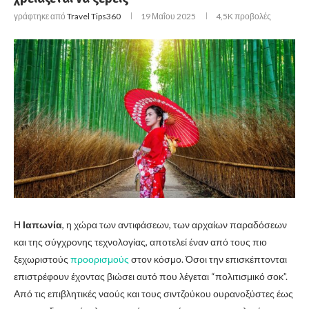
γράφτηκε από
Travel Tips360
19 Μαΐου 2025
4,5K
προβολές
Η
Ιαπωνία
, η χώρα των αντιφάσεων, των αρχαίων παραδόσεων
και της σύγχρονης τεχνολογίας, αποτελεί έναν από τους πιο
ξεχωριστούς
προορισμούς
στον κόσμο. Όσοι την επισκέπτονται
επιστρέφουν έχοντας βιώσει αυτό που λέγεται “πολιτισμικό σοκ”.
Από τις επιβλητικές ναούς και τους σιντζούκου ουρανοξύστες έως