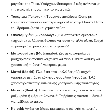
μαγαζάκι της Τόκιο. Υπάρχουν διαφορετικά είδη ανάλογα με
την περιοχή: shoyu, miso, tonkotsu κ.ά.
Τακέγιακι (Takoyaki)
: Τραγανές μπαλίτσες ζύμης με
κομμάτια χταποδιού, ιδιαίτερα δημοφιλείς στην Οσάκα. Πιάτο
του δρόμου, ζεστό και γεμάτο γεύση.
Όκονομιγιάκι (Okonomiyaki)
: «Γιαπωνέζικη ομελέτα» ή
«τηγανίτα» με λάχανο, θαλασσινά, αυγό και άλλα υλικά. Συχνά
το μαγειρεύεις μόνος σου στο τραπέζι!
Μοτσουνάμπε (Motsunabe)
: Ζεστή κατσαρόλα με
μοσχαρίσια εντόσθια, λαχανικά και miso. Είναι πικάντικη και
χορταστική – ιδανική για κρύες μέρες.
Μοτσί (Mochi)
: Γλυκάκια από κολλώδες ρύζι, συχνά
γεμισμένα με πάστα κόκκινου φασολιού ή φρούτα. Πολύ
χαρακτηριστικά της ιαπωνικής γαστρονομικής ταυτότητας.
Μπέντο (Bento)
: Έτοιμο γεύμα σε κουτάκι, με ποικιλία από
ρύζι, κρέας ή ψάρι και λαχανικά. Τα βρίσκεις παντού – ιδανικά
για ταξίδι με το τρένο.
Kaiseki
: Αν θες να ζήσεις μια εμπειρία υψηλής ιαπωνικής