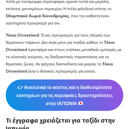
πόλη με πανέμορφη ατμόσφαιρα, ορεινά τοπία και μεγάλες
εκτάσεις χιονισμένων περιοχών. Η πόλη φιλοξενεί επίσης το
Ολυμπιακό Χωριό Χιονοδρομίας
, που την καθιστά έναν
αγαπημένο προορισμό για σκι.
Τόκιο Disneyland
: Ένας προορισμός για τους λάτρεις των
θεματικών πάρκων. Δεν είναι μόνο για παιδιά, καθώς το
Τόκιο
Disneyland
προσφέρει και στους ενήλικες μοναδικές εμπειρίες με
τις κλασικές κούρσες, τις διαδραστικές παραστάσεις και τις
θεματικές ζώνες. Αν ψάχνεις διασκέδαση και μαγεία, το
Τόκιο
Disneyland
είναι ο ιδανικός προορισμός για εσένα.
👉 Αναλυτικά το κόστος και η διαθεσιμότητα
εισιτηρίων για τις κορυφαίες δραστηριότητες
στην ΙΑΠΩΝΙΑ
Τι έγγραφα χρειάζεται για ταξίδι στην
Ιαπωνία