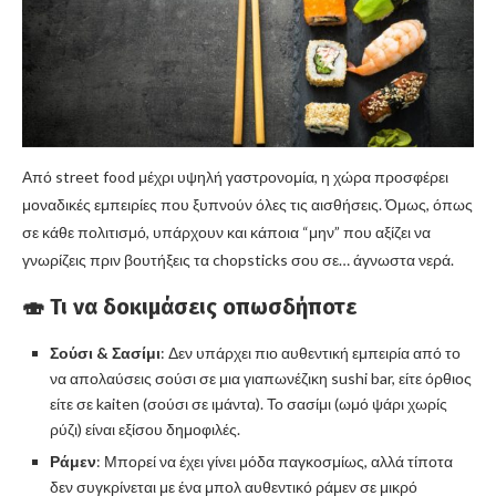
Από street food μέχρι υψηλή γαστρονομία, η χώρα προσφέρει
μοναδικές εμπειρίες που ξυπνούν όλες τις αισθήσεις. Όμως, όπως
σε κάθε πολιτισμό, υπάρχουν και κάποια “μην” που αξίζει να
γνωρίζεις πριν βουτήξεις τα chopsticks σου σε… άγνωστα νερά.
🍣 Τι να δοκιμάσεις οπωσδήποτε
Σούσι & Σασίμι
: Δεν υπάρχει πιο αυθεντική εμπειρία από το
να απολαύσεις σούσι σε μια γιαπωνέζικη sushi bar, είτε όρθιος
είτε σε kaiten (σούσι σε ιμάντα). Το σασίμι (ωμό ψάρι χωρίς
ρύζι) είναι εξίσου δημοφιλές.
Ράμεν
: Μπορεί να έχει γίνει μόδα παγκοσμίως, αλλά τίποτα
δεν συγκρίνεται με ένα μπολ αυθεντικό ράμεν σε μικρό