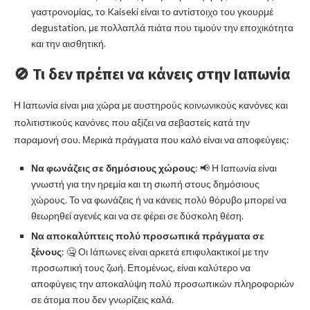
γαστρονομίας, το Kaiseki είναι το αντίστοιχο του γκουρμέ
degustation, με πολλαπλά πιάτα που τιμούν την εποχικότητα
και την αισθητική.
🚫 Τι δεν πρέπει να κάνεις στην Ιαπωνία
Η Ιαπωνία είναι μια χώρα με αυστηρούς κοινωνικούς κανόνες και
πολιτιστικούς κανόνες που αξίζει να σεβαστείς κατά την
παραμονή σου. Μερικά πράγματα που καλό είναι να αποφεύγεις:
Να φωνάζεις σε δημόσιους χώρους
: 📢 Η Ιαπωνία είναι
γνωστή για την ηρεμία και τη σιωπή στους δημόσιους
χώρους. Το να φωνάζεις ή να κάνεις πολύ θόρυβο μπορεί να
θεωρηθεί αγενές και να σε φέρει σε δύσκολη θέση.
Να αποκαλύπτεις πολύ προσωπικά πράγματα σε
ξένους
: 🤐 Οι Ιάπωνες είναι αρκετά επιφυλακτικοί με την
προσωπική τους ζωή. Επομένως, είναι καλύτερο να
αποφύγεις την αποκαλύψη πολύ προσωπικών πληροφοριών
σε άτομα που δεν γνωρίζεις καλά.