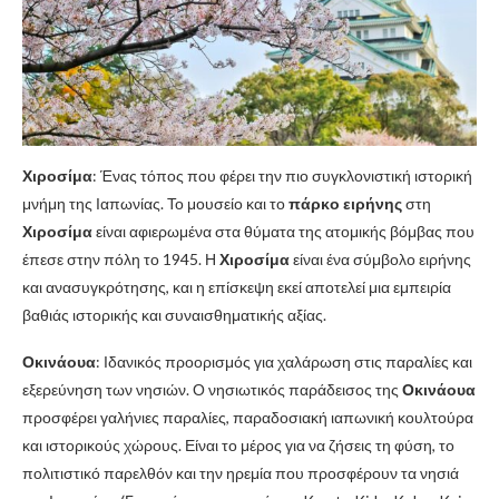
Χιροσίμα
: Ένας τόπος που φέρει την πιο συγκλονιστική ιστορική
μνήμη της Ιαπωνίας. Το μουσείο και το
πάρκο ειρήνης
στη
Χιροσίμα
είναι αφιερωμένα στα θύματα της ατομικής βόμβας που
έπεσε στην πόλη το 1945. Η
Χιροσίμα
είναι ένα σύμβολο ειρήνης
και ανασυγκρότησης, και η επίσκεψη εκεί αποτελεί μια εμπειρία
βαθιάς ιστορικής και συναισθηματικής αξίας.
Οκινάουα
: Ιδανικός προορισμός για χαλάρωση στις παραλίες και
εξερεύνηση των νησιών. Ο νησιωτικός παράδεισος της
Οκινάουα
προσφέρει γαλήνιες παραλίες, παραδοσιακή ιαπωνική κουλτούρα
και ιστορικούς χώρους. Είναι το μέρος για να ζήσεις τη φύση, το
πολιτιστικό παρελθόν και την ηρεμία που προσφέρουν τα νησιά