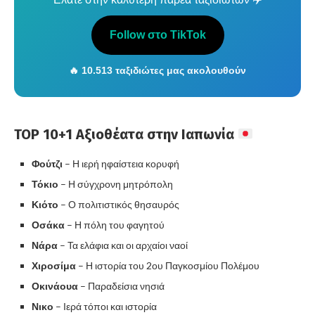
Follow στο TikTok
🔥 10.513 ταξιδιώτες μας ακολουθούν
TOP 10+1 Αξιοθέατα στην Ιαπωνία
Φούτζι
– Η ιερή ηφαίστεια κορυφή
Τόκιο
– Η σύγχρονη μητρόπολη
Κιότο
– Ο πολιτιστικός θησαυρός
Οσάκα
– Η πόλη του φαγητού
Νάρα
– Τα ελάφια και οι αρχαίοι ναοί
Χιροσίμα
– Η ιστορία του 2ου Παγκοσμίου Πολέμου
Οκινάουα
– Παραδείσια νησιά
Νικο
– Ιερά τόποι και ιστορία