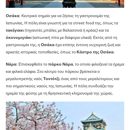
Οσάκα
: Κεντρικό σημείο για να ζήσεις τη γαστρονομία της
Ιαπωνίας. Η πόλη είναι γνωστή για τα street food της, όπως τα
τακέγιακι
(τηγανιτές μπάλες με θαλασσινά ή κρέας) και τα
όκονομιγιάκι
(ιαπωνική πίτα με διάφορα υλικά). Εκτός από τη
γαστρονομία της, η
Οσάκα
έχει επίσης έντονη νυχτερινή ζωή και
αρκετές ιστορικές τοποθεσίες, όπως το
Κάστρο της Οσάκα
.
Νάρα
: Επισκεφθείτε το
πάρκο Νάρα
, το οποίο φιλοξενεί τα ήρεμα
και φιλικά ελάφια. Στο κέντρο του πάρκου βρίσκεται ο
μεγαλοπρεπής ναός
Τοντότζι
, ένας από τους μεγαλύτερους και
πιο σημαντικούς ναούς της Ιαπωνίας. Η πόλη συνδυάζει την
ηρεμία της φύσης με τη θρησκευτική κληρονομιά της χώρας.