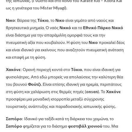
της Ιαπωνίας. (Γνωστό και στο κοινό του Karate Kid – Kobra Kai
ως η γενέτειρα του Mister Miyagi).
Νικο
: Βόρεια της
Τόκιο
, το
Νικο
είναι γεμάτο από ναούς και
θρησκευτικά μνημεία. Ο ναός
Νικκό
και το
Εθνικό Πάρκο Νικκό
είναι διάσημα για την απαράμιλλη ομορφιά τους και την
πνευματική αξία που κουβαλούν. Η φύση του
Νικο
προκαλεί δέος
και είναι ιδανικό για εκείνους που αναζητούν πνευματική ανάταση
και επαφή με τη φύση.
Χακόνε
: Ορεινή περιοχή κοντά στο
Τόκιο
, που είναι ιδανική για
φυσιολάτρες. Από εδώ μπορείς να απολαύσεις την καλύτερη θέα
του βουνού
Φούτζι
. Είναι επίσης ιδανική για ηρεμία, περιπάτους
στη φύση και χαλάρωση στις θερμές πηγές (
onsen
). Το
Χακόνε
προσφέρει μια μοναδική ισορροπία μεταξύ σύγχρονης
τουριστικής ανάπτυξης και παραδοσιακής ιαπωνικής φύσης.
Σαπόρο
: Ιδανικό για ταξίδι κατά τη διάρκεια του χειμώνα, το
Σαπόρο
φημίζεται για το διάσημο
φεστιβάλ χιονιού
του. Μια