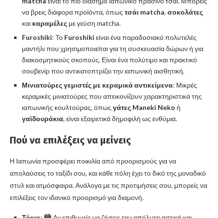
matcha
είναι το πιο διάσημο ιαπωνικό πράσινο τσάι. Μπορείς
να βρεις διάφορα προϊόντα, όπως
τσάι matcha
,
σοκολάτες
και
καραμέλες
με γεύση matcha.
Furoshiki
: Το
Furoshiki
είναι ένα παραδοσιακό πολυτελές
μαντήλι που χρησιμοποιείται για τη συσκευασία δώρων ή για
διακοσμητικούς σκοπούς. Είναι ένα πολύτιμο και πρακτικό
σουβενίρ που αντικατοπτρίζει την ιαπωνική αισθητική.
Μινιατούρες γεμιστές με κεραμικά αντικείμενα
: Μικρές
κεραμικές μινιατούρες που απεικονίζουν χαρακτηριστικά της
ιαπωνικής κουλτούρας, όπως
γάτες Maneki Neko
ή
γαϊδουράκια
, είναι εξαιρετικά δημοφιλή ως ενθύμια.
Πού να επιλέξεις να μείνεις
Η Ιαπωνία προσφέρει ποικιλία από προορισμούς για να
απολαύσεις το ταξίδι σου, και κάθε πόλη έχει το δικό της μοναδικό
στυλ και ατμόσφαιρα. Ανάλογα με τις προτιμήσεις σου, μπορείς να
επιλέξεις τον ιδανικό προορισμό για διαμονή.
Τόκιο
: 🏙️ Αν επιθυμείς να ζήσεις την απόλυτη αστική και