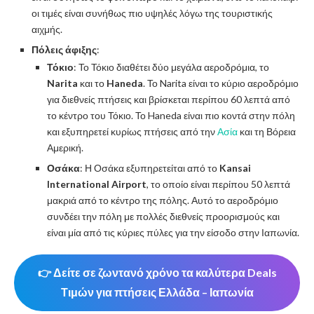
οι τιμές είναι συνήθως πιο υψηλές λόγω της τουριστικής
αιχμής.
Πόλεις άφιξης
:
Τόκιο
: Το Τόκιο διαθέτει δύο μεγάλα αεροδρόμια, το
Narita
και το
Haneda
. Το Narita είναι το κύριο αεροδρόμιο
για διεθνείς πτήσεις και βρίσκεται περίπου 60 λεπτά από
το κέντρο του Τόκιο. Το Haneda είναι πιο κοντά στην πόλη
και εξυπηρετεί κυρίως πτήσεις από την
Ασία
και τη Βόρεια
Αμερική.
Οσάκα
: Η Οσάκα εξυπηρετείται από το
Kansai
International Airport
, το οποίο είναι περίπου 50 λεπτά
μακριά από το κέντρο της πόλης. Αυτό το αεροδρόμιο
συνδέει την πόλη με πολλές διεθνείς προορισμούς και
είναι μία από τις κύριες πύλες για την είσοδο στην Ιαπωνία.
👉 Δείτε σε ζωντανό χρόνο τα καλύτερα Deals
Τιμών για πτήσεις Ελλάδα – Ιαπωνία