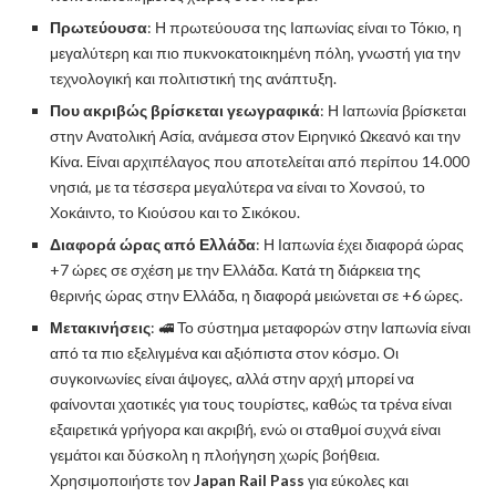
Πρωτεύουσα
: Η πρωτεύουσα της Ιαπωνίας είναι το Τόκιο, η
μεγαλύτερη και πιο πυκνοκατοικημένη πόλη, γνωστή για την
τεχνολογική και πολιτιστική της ανάπτυξη.
Που ακριβώς βρίσκεται γεωγραφικά
: Η Ιαπωνία βρίσκεται
στην Ανατολική Ασία, ανάμεσα στον Ειρηνικό Ωκεανό και την
Κίνα. Είναι αρχιπέλαγος που αποτελείται από περίπου 14.000
νησιά, με τα τέσσερα μεγαλύτερα να είναι το Χονσού, το
Χοκάιντο, το Κιούσου και το Σικόκου.
Διαφορά ώρας από Ελλάδα
: Η Ιαπωνία έχει διαφορά ώρας
+7 ώρες σε σχέση με την Ελλάδα. Κατά τη διάρκεια της
θερινής ώρας στην Ελλάδα, η διαφορά μειώνεται σε +6 ώρες.
Μετακινήσεις
: 🚅 Το σύστημα μεταφορών στην Ιαπωνία είναι
από τα πιο εξελιγμένα και αξιόπιστα στον κόσμο. Οι
συγκοινωνίες είναι άψογες, αλλά στην αρχή μπορεί να
φαίνονται χαοτικές για τους τουρίστες, καθώς τα τρένα είναι
εξαιρετικά γρήγορα και ακριβή, ενώ οι σταθμοί συχνά είναι
γεμάτοι και δύσκολη η πλοήγηση χωρίς βοήθεια.
Χρησιμοποιήστε τον
Japan Rail Pass
για εύκολες και