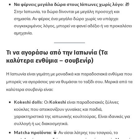
Να φέρνεις μεγάλα δώρα στους Ιάπωνες χωρίς λόγο
: 🎁
Στην Ιαπωνία, τα δώρα δίνονται με μεγάλη προσοχή και
σημασία. Αν φέρεις ένα μεγάλο δώρο χωρίς να υπάρχει
συγκεκριμένος λόγος, μπορεί να φανεί αδέξιο ή να προκαλέσει
αμηχανία.
Τι να αγοράσω από την Ιαπωνία (Τα
καλύτερα ενθύμια – σουβενίρ)
Η Ιαπωνία είναι γεμάτη με μοναδικά και παραδοσιακά ενθύμια που
μπορείς να αγοράσεις για να θυμάσαι το ταξίδι σου. Μερικά από τα
καλύτερα σουβενίρ είναι:
Kokeshi dolls
: Οι
Kokeshi
είναι παραδοσιακές ξύλινες
κούκλες που απεικονίζουν γυναίκες και παιδιά,
χαρακτηριστικά της ιαπωνικής κουλτούρας. Είναι ιδανικές για
συλλογή ή ως διακοσμητικά.
Matcha προϊόντα
: 🍵 Αν είσαι λάτρης του τσαγιού, το