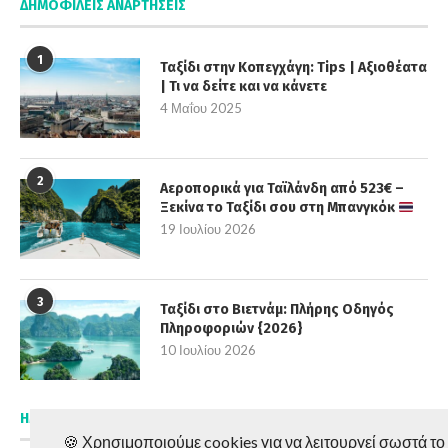
ΔΗΜΟΦΙΛΕΊΣ ΑΝΑΡΤΉΣΕΙΣ
1
Ταξίδι στην Κοπεγχάγη: Tips | Αξιοθέατα
| Τι να δείτε και να κάνετε
4 Μαΐου 2025
2
Αεροπορικά για Ταϊλάνδη από 523€ –
Ξεκίνα το Ταξίδι σου στη Μπανγκόκ
19 Ιουλίου 2026
3
Ταξίδι στο Βιετνάμ: Πλήρης Οδηγός
Πληροφοριών {2026}
10 Ιουλίου 2026
ΗΜΕΡΟΛΌΓΙΟ
🍪 Χρησιμοποιούμε cookies για να λειτουργεί σωστά το