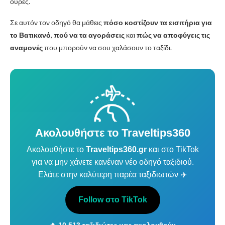
ουρές.
Σε αυτόν τον οδηγό θα μάθεις
πόσο κοστίζουν τα εισιτήρια για
το Βατικανό
,
πού να τα αγοράσεις
και
πώς να αποφύγεις τις
αναμονές
που μπορούν να σου χαλάσουν το ταξίδι.
Ακολουθήστε το Traveltips360
Ακολουθήστε το
Traveltips360.gr
και στο TikTok
για να μην χάνετε κανέναν νέο οδηγό ταξιδιού.
Ελάτε στην καλύτερη παρέα ταξιδιωτών ✈️
Follow στο TikTok
🔥 10.513 ταξιδιώτες μας ακολουθούν