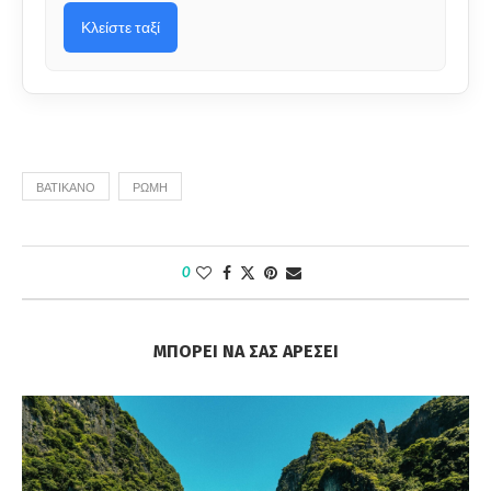
Κλείστε ταξί
ΒΑΤΙΚΑΝΌ
ΡΏΜΗ
0
ΜΠΟΡΕΊ ΝΑ ΣΑΣ ΑΡΈΣΕΙ