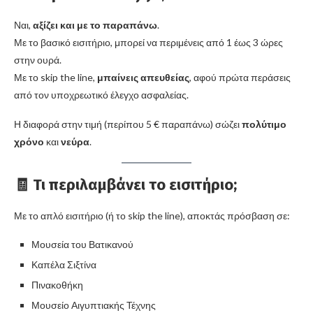
Ναι,
αξίζει και με το παραπάνω
.
Με το βασικό εισιτήριο, μπορεί να περιμένεις από 1 έως 3 ώρες
στην ουρά.
Με το skip the line,
μπαίνεις απευθείας
, αφού πρώτα περάσεις
από τον υποχρεωτικό έλεγχο ασφαλείας.
Η διαφορά στην τιμή (περίπου 5 € παραπάνω) σώζει
πολύτιμο
χρόνο
και
νεύρα
.
🧾 Τι περιλαμβάνει το εισιτήριο;
Με το απλό εισιτήριο (ή το skip the line), αποκτάς πρόσβαση σε:
Μουσεία του Βατικανού
Καπέλα Σιξτίνα
Πινακοθήκη
Μουσείο Αιγυπτιακής Τέχνης