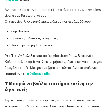
Αν τα εισιτήρια στον επίσημο ιστότοπο είναι
sold out
, οι resellers
είναι η σανίδα σωτηρίας σου.
Οι τιμές είναι λίγο υψηλότερες, αλλά συχνά περιλαμβάνουν:
Skip the line
Ομαδικές ή ιδιωτικές ξεναγήσεις
Πακέτα με Ρώμη + Βατικανό
Pro Tip
: Αν διαλέξεις κάποιο “combo ticket” (π.χ. Βατικανό +
Κολοσσαίο), μπορείς να εξοικονομήσεις χρήματα και να αποφύγεις
2 μεγάλες ουρές. Μπορείς να βρεις απευθείας όλες τις επιλογές
εισιτηρίων στο
σύνδεσμο εδώ
.
❓ Μπορώ να βγάλω εισιτήρια εκείνη την
ώρα, εκεί;
Τεχνικά,
ναι
, μπορείς να αγοράσεις εισιτήριο επιτόπου από τα
εκδοτήρια των Μουσείων του Βατικανού.
Πρακτικά όμως, είναι