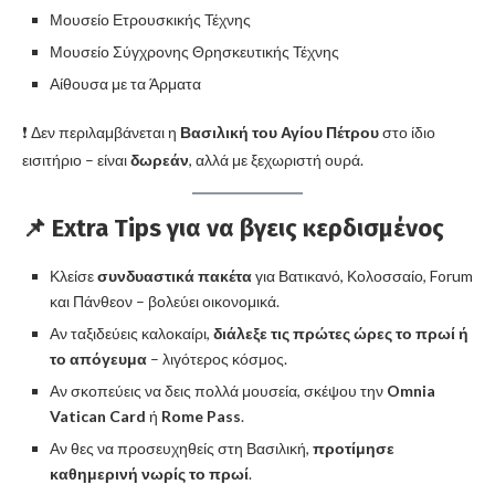
Μουσείο Ετρουσκικής Τέχνης
Μουσείο Σύγχρονης Θρησκευτικής Τέχνης
Αίθουσα με τα Άρματα
❗ Δεν περιλαμβάνεται η
Βασιλική του Αγίου Πέτρου
στο ίδιο
εισιτήριο – είναι
δωρεάν
, αλλά με ξεχωριστή ουρά.
📌 Extra Tips για να βγεις κερδισμένος
Κλείσε
συνδυαστικά πακέτα
για Βατικανό, Κολοσσαίο, Forum
και Πάνθεον – βολεύει οικονομικά.
Αν ταξιδεύεις καλοκαίρι,
διάλεξε τις πρώτες ώρες το πρωί ή
το απόγευμα
– λιγότερος κόσμος.
Αν σκοπεύεις να δεις πολλά μουσεία, σκέψου την
Omnia
Vatican Card
ή
Rome Pass
.
Αν θες να προσευχηθείς στη Βασιλική,
προτίμησε
καθημερινή νωρίς το πρωί
.