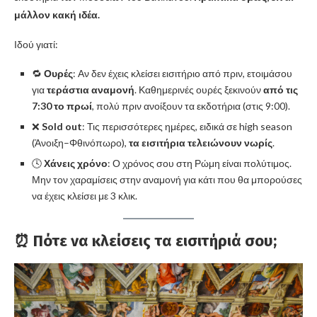
μάλλον κακή ιδέα.
Ιδού γιατί:
🔁
Ουρές
: Αν δεν έχεις κλείσει εισιτήριο από πριν, ετοιμάσου
για
τεράστια αναμονή
. Καθημερινές ουρές ξεκινούν
από τις
7:30 το πρωί
, πολύ πριν ανοίξουν τα εκδοτήρια (στις 9:00).
❌
Sold out
: Τις περισσότερες ημέρες, ειδικά σε high season
(Άνοιξη–Φθινόπωρο),
τα εισιτήρια τελειώνουν νωρίς
.
🕓
Χάνεις χρόνο
: Ο χρόνος σου στη Ρώμη είναι πολύτιμος.
Μην τον χαραμίσεις στην αναμονή για κάτι που θα μπορούσες
να έχεις κλείσει με 3 κλικ.
⏰ Πότε να κλείσεις τα εισιτήριά σου;