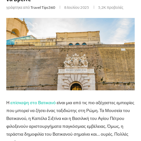
γράφτηκε από
Travel Tips360
8 Ιουλίου 2025
5,2K
προβολές
Η
επίσκεψη στο Βατικανό
είναι μια από τις πιο αξέχαστες εμπειρίες
που μπορεί να ζήσει ένας ταξιδιώτης στη Ρώμη. Τα Μουσεία του
Βατικανού, η Καπέλα Σιξτίνα και η Βασιλική του Αγίου Πέτρου
φιλοξενούν αριστουργήματα παγκόσμιας εμβέλειας. Όμως, η
τεράστια δημοφιλία του Βατικανού σημαίνει και… ουρές. Πολλές