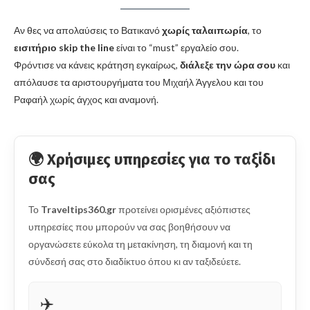
Αν θες να απολαύσεις το Βατικανό
χωρίς ταλαιπωρία
, το
εισιτήριο skip the line
είναι το “must” εργαλείο σου.
Φρόντισε να κάνεις κράτηση εγκαίρως,
διάλεξε την ώρα σου
και
απόλαυσε τα αριστουργήματα του Μιχαήλ Άγγελου και του
Ραφαήλ χωρίς άγχος και αναμονή.
🌍 Χρήσιμες υπηρεσίες για το ταξίδι
σας
Το
Traveltips360.gr
προτείνει ορισμένες αξιόπιστες
υπηρεσίες που μπορούν να σας βοηθήσουν να
οργανώσετε εύκολα τη μετακίνηση, τη διαμονή και τη
σύνδεσή σας στο διαδίκτυο όπου κι αν ταξιδεύετε.
✈️