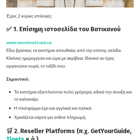
Έχεις 2 κύριες επιλογές:
✅ 1.
Επίσημη ιστοσελίδα του Βατικανού
www.museivaticani.va
Εδώ βρίσκεις τα εισιτήρια απευθείας από την επίσης σελίδα.
Κλείνεις ημερομηνία και ώρα με ακρίβεια. Ιδανικό αν έχεις
οργανώσει νωρίς το ταξίδι σου.
Σημαντικό:
Τα εισιτήρια εξαντλούνται πολύ γρήγορα, ειδικά την άνοιξη και
το καλοκαίρι.
Η πλατφόρμα έχει και αγγλικά και ιταλικά.
Χρειάζεται κάρτα για online πληρωμή.
🛒 2.
Reseller Platforms
(π.χ. GetYourGuide,
Tiqets
κ.ά.)