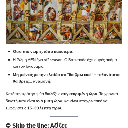
Όσο πιο νωρίς, τόσο καλύτερα
.
Η Ρώμη ΔΕΝ έχει off season. Ο Βατικανός έχει ουρές ακόμα
και τον Ιανουάριο.
Μη μείνεις με την ελπίδα ότι “θα βρω εκεί” – πιθανότατα
θα βρεις… αναμονή.
Κατά την κράτηση, θα διαλέξεις
συγκεκριμένη ώρα
. Τα χρονικά
διαστήματα είναι
ανά μισή ώρα
, και είναι υποχρεωτικό να
εμφανιστείς
15–30 λεπτά πριν
.
⛔ Skip the line: Αξίζει;