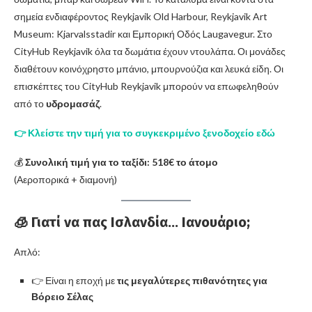
σημεία ενδιαφέροντος Reykjavik Old Harbour, Reykjavik Art
Museum: Kjarvalsstadir και Εμπορική Οδός Laugavegur. Στο
CityHub Reykjavik όλα τα δωμάτια έχουν ντουλάπα. Οι μονάδες
διαθέτουν κοινόχρηστο μπάνιο, μπουρνούζια και λευκά είδη. Οι
επισκέπτες του CityHub Reykjavik μπορούν να επωφεληθούν
από το
υδρομασάζ
.
👉 Κλείστε την τιμή για το συγκεκριμένο ξενοδοχείο εδώ
💰
Συνολική τιμή για το ταξίδι:
518€ το άτομο
(Αεροπορικά + διαμονή)
🧊 Γιατί να πας Ισλανδία… Ιανουάριο;
Απλό:
👉 Είναι η εποχή με
τις μεγαλύτερες πιθανότητες για
Βόρειο Σέλας