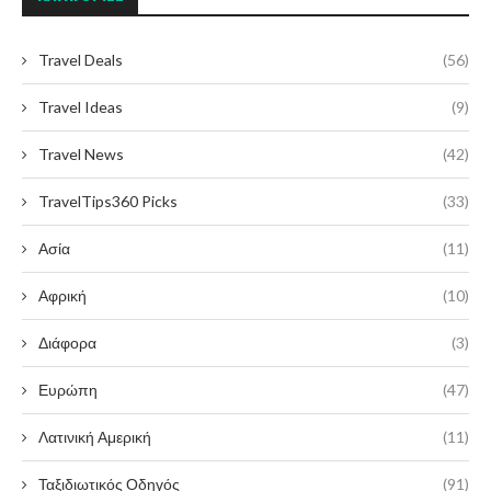
Travel Deals
(56)
Travel Ideas
(9)
Travel News
(42)
TravelTips360 Picks
(33)
Ασία
(11)
Αφρική
(10)
Διάφορα
(3)
Ευρώπη
(47)
Λατινική Αμερική
(11)
Ταξιδιωτικός Οδηγός
(91)