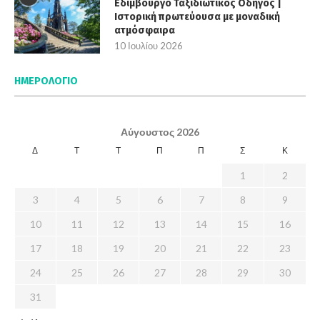
Εδιμβούργο Ταξιδιωτικός Οδηγός |
Ιστορική πρωτεύουσα με μοναδική
ατμόσφαιρα
10 Ιουλίου 2026
ΗΜΕΡΟΛΌΓΙΟ
Αύγουστος 2026
Δ
Τ
Τ
Π
Π
Σ
Κ
1
2
3
4
5
6
7
8
9
10
11
12
13
14
15
16
17
18
19
20
21
22
23
24
25
26
27
28
29
30
31