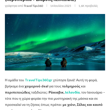
γράφτηκε από
Travel Tips360
14 Ιουλίου 2025
1,6K
προβολές
Η ομάδα του
TravelTips360.gr
χτύπησε ξανά! Αυτή τη φορά,
βρήκαμε ένα
χειμερινό deal
για τους
τολμηρούς
και
περιπετειώδεις
ταξιδιώτες:
Ρέικιαβικ,
Ισλανδία
, τον Ιανουάριο –
τότε που η χώρα φοράει την πιο μυστηριακή της μάσκα και σε
προσκαλεί να τη ζήσεις όπως πρέπει:
με χιόνι, Σέλας και καυτό