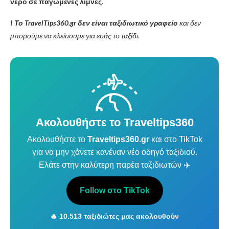
νερό σε παγωμένες λίμνες
.
❗️
Το TravelTips360.gr δεν είναι ταξιδιωτικό γραφείο
και δεν
μπορούμε να κλείσουμε για εσάς το ταξίδι
.
Ακολουθήστε το Traveltips360
Ακολουθήστε το
Traveltips360.gr
και στο TikTok
για να μην χάνετε κανέναν νέο οδηγό ταξιδιού.
Ελάτε στην καλύτερη παρέα ταξιδιωτών ✈️
Follow στο TikTok
🔥 10.513 ταξιδιώτες μας ακολουθούν