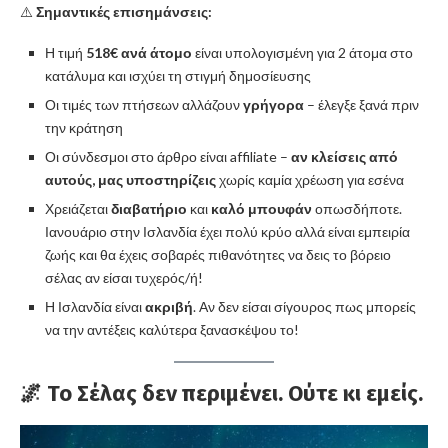
⚠️
Σημαντικές επισημάνσεις:
Η τιμή
518€ ανά άτομο
είναι υπολογισμένη για 2 άτομα στο
κατάλυμα και ισχύει τη στιγμή δημοσίευσης
Οι τιμές των πτήσεων αλλάζουν
γρήγορα
– έλεγξε ξανά πριν
την κράτηση
Οι σύνδεσμοι στο άρθρο είναι affiliate –
αν κλείσεις από
αυτούς, μας υποστηρίζεις
χωρίς καμία χρέωση για εσένα
Χρειάζεται
διαβατήριο
και
καλό μπουφάν
οπωσδήποτε.
Ιανουάριο στην Ισλανδία έχει πολύ κρύο αλλά είναι εμπειρία
ζωής και θα έχεις σοβαρές πιθανότητες να δεις το βόρειο
σέλας αν είσαι τυχερός/ή!
Η Ισλανδία είναι
ακριβή
. Αν δεν είσαι σίγουρος πως μπορείς
να την αντέξεις καλύτερα ξανασκέψου το!
🌌 Το Σέλας δεν περιμένει. Ούτε κι εμείς.