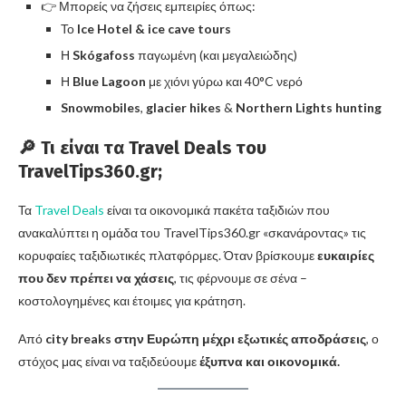
👉 Μπορείς να ζήσεις εμπειρίες όπως:
Το
Ice Hotel & ice cave tours
Η
Skógafoss
παγωμένη (και μεγαλειώδης)
Η
Blue Lagoon
με χιόνι γύρω και 40°C νερό
Snowmobiles
,
glacier hikes
&
Northern Lights hunting
🔎 Τι είναι τα Travel Deals του
TravelTips360.gr;
Τα
Travel Deals
είναι τα οικονομικά πακέτα ταξιδιών που
ανακαλύπτει η ομάδα του TravelTips360.gr «σκανάροντας» τις
κορυφαίες ταξιδιωτικές πλατφόρμες. Όταν βρίσκουμε
ευκαιρίες
που δεν πρέπει να χάσεις
, τις φέρνουμε σε σένα –
κοστολογημένες και έτοιμες για κράτηση.
Από
city breaks στην Ευρώπη μέχρι εξωτικές αποδράσεις
, ο
στόχος μας είναι να ταξιδεύουμε
έξυπνα και οικονομικά.