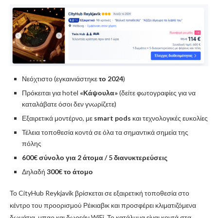
Νεόχτιστο (εγκαινιάστηκε
το 2024
)
Πρόκειται για hotel
«Κάψουλα»
(δείτε φωτογραφίες για να
καταλάβατε όσοι δεν γνωρίζετε)
Εξαιρετικά μοντέρνο, με
smart pods
και τεχνολογικές ευκολίες
Τέλεια τοποθεσία κοντά σε όλα τα σημαντικά σημεία της
πόλης
600€ σύνολο για 2 άτομα / 5 διανυκτερεύσεις
Δηλαδή
300€ το άτομο
Το CityHub Reykjavik βρίσκεται σε εξαιρετική τοποθεσία στο
κέντρο του προορισμού Ρέικιαβικ και προσφέρει κλιματιζόμενα
δωμάτια, μπαρ και δωρεάν WiFi. Το κατάλυμα είναι κοντά στα