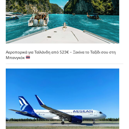
Αεροπορικά για Ταϊλάνδη από 523€ – Ξεκίνα το Ταξίδι σου στη
Μπανγκόκ