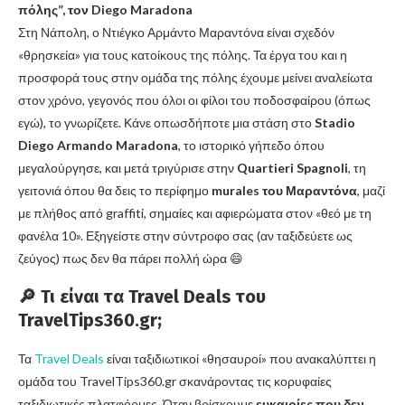
πόλης”, τον Diego Maradona
Στη Νάπολη, ο Ντιέγκο Αρμάντο Μαραντόνα είναι σχεδόν
«θρησκεία» για τους κατοίκους της πόλης. Τα έργα του και η
προσφορά τους στην ομάδα της πόλης έχουμε μείνει αναλείωτα
στον χρόνο, γεγονός που όλοι οι φίλοι του ποδοσφαίρου (όπως
εγώ), το γνωρίζετε. Κάνε οπωσδήποτε μια στάση στο
Stadio
Diego Armando Maradona
, το ιστορικό γήπεδο όπου
μεγαλούργησε, και μετά τριγύρισε στην
Quartieri Spagnoli
, τη
γειτονιά όπου θα δεις το περίφημο
murales του Μαραντόνα
, μαζί
με πλήθος από graffiti, σημαίες και αφιερώματα στον «θεό με τη
φανέλα 10». Εξηγείστε στην σύντροφο σας (αν ταξιδεύετε ως
ζεύγος) πως δεν θα πάρει πολλή ώρα 😄
🔎 Τι είναι τα Travel Deals του
TravelTips360.gr;
Τα
Travel Deals
είναι ταξιδιωτικοί «θησαυροί» που ανακαλύπτει η
ομάδα του TravelTips360.gr σκανάροντας τις κορυφαίες
ταξιδιωτικές πλατφόρμες. Όταν βρίσκουμε
ευκαιρίες που δεν