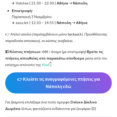
✈️ Volotea | 21:30 – 22:30 |
Αθήνα ➝ Νάπολη
Επιστροφή:
Παρασκευή 3 Νοεμβρίου
✈️ easyJet | 12:10 – 14:55 |
Νάπολη ➝ Αθήνα
👉
Απλοί ναύλοι (περιλαμβάνουν μόνο backpack). Προσθέτοντας
παραδοτέα αποσκευή, το κόστος ανεβαίνει.
💶 Κόστος πτήσεων:
64€ / άτομο (με επιστροφή)
Βρείτε τις
πτήσεις απευθείας στο παρακάτω σύνδεσμο
μέσα από τον
επίσημο ιστότοπο της
Kiwi
👇
👉 Κλείστε τις αναγραφόμενες πτήσεις για
Νάπολη εδώ
Για Διαμονή επιλέξαμε ένα πολύ όμορφο
Deluxe Δίκλινο
Δωμάτιο
(όπως φαντάζεστε ενδείκνυται για ζευγάρια 😌)