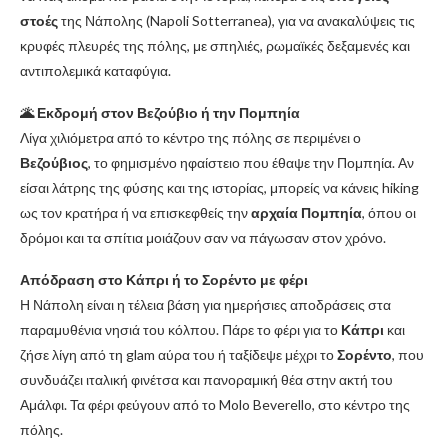
στοές
της Νάπολης (Napoli Sotterranea), για να ανακαλύψεις τις
κρυφές πλευρές της πόλης, με σπηλιές, ρωμαϊκές δεξαμενές και
αντιπολεμικά καταφύγια.
🌋 Εκδρομή στον Βεζούβιο ή την Πομπηία
Λίγα χιλιόμετρα από το κέντρο της πόλης σε περιμένει ο
Βεζούβιος
, το φημισμένο ηφαίστειο που έθαψε την Πομπηία. Αν
είσαι λάτρης της φύσης και της ιστορίας, μπορείς να κάνεις hiking
ως τον κρατήρα ή να επισκεφθείς την
αρχαία Πομπηία
, όπου οι
δρόμοι και τα σπίτια μοιάζουν σαν να πάγωσαν στον χρόνο.
Απόδραση στο Κάπρι ή το Σορέντο με φέρι
Η Νάπολη είναι η τέλεια βάση για ημερήσιες αποδράσεις στα
παραμυθένια νησιά του κόλπου. Πάρε το φέρι για το
Κάπρι
και
ζήσε λίγη από τη glam αύρα του ή ταξίδεψε μέχρι το
Σορέντο
, που
συνδυάζει ιταλική φινέτσα και πανοραμική θέα στην ακτή του
Αμάλφι. Τα φέρι φεύγουν από το Molo Beverello, στο κέντρο της
πόλης.