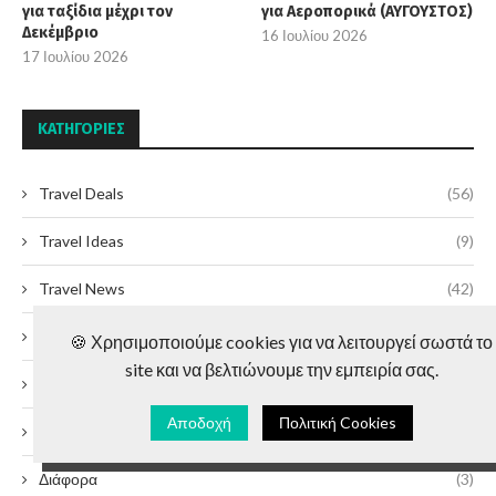
για ταξίδια μέχρι τον
για Αεροπορικά (ΑΥΓΟΥΣΤΟΣ)
Δεκέμβριο
16 Ιουλίου 2026
17 Ιουλίου 2026
KΑΤΗΓΟΡΊΕΣ
Travel Deals
(56)
Travel Ideas
(9)
Travel News
(42)
TravelTips360 Picks
(33)
🍪 Χρησιμοποιούμε cookies για να λειτουργεί σωστά το
site και να βελτιώνουμε την εμπειρία σας.
Ασία
(11)
Αποδοχή
Πολιτική Cookies
Αφρική
(10)
Διάφορα
(3)