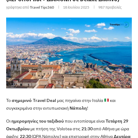
γράφτηκε από
Travel Tips360
18 Ιουλίου 2025
987
προβολές
Το
σημερινό Travel Deal
μας πηγαίνει στην Ιταλία
και
συγκεκριμένα στην εντυπωσιακή
Νάπολη
!
Οι
ημερομηνίες του ταξιδιού
που εντοπίσαμε είναι
Τετάρτη 29
Οκτωβρίου
με πτήση της Volotea στις
21:30
από Αθήνα με ώρα
άφιξης
22:30
(ΩΡΑ Νάπολης) και επιστροφή στην Αθήνα
Δευτέρα