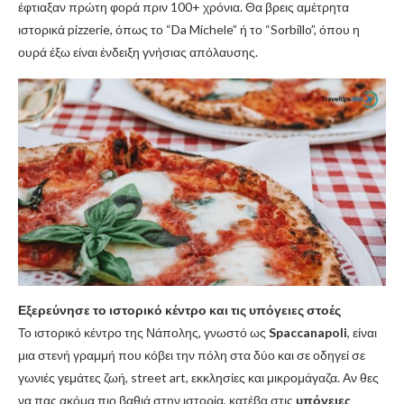
έφτιαξαν πρώτη φορά πριν 100+ χρόνια. Θα βρεις αμέτρητα
ιστορικά pizzerie, όπως το “Da Michele” ή το “Sorbillo”, όπου η
ουρά έξω είναι ένδειξη γνήσιας απόλαυσης.
Εξερεύνησε το ιστορικό κέντρο και τις υπόγειες στοές
Το ιστορικό κέντρο της Νάπολης, γνωστό ως
Spaccanapoli
, είναι
μια στενή γραμμή που κόβει την πόλη στα δύο και σε οδηγεί σε
γωνιές γεμάτες ζωή, street art, εκκλησίες και μικρομάγαζα. Αν θες
να πας ακόμα πιο βαθιά στην ιστορία, κατέβα στις
υπόγειες