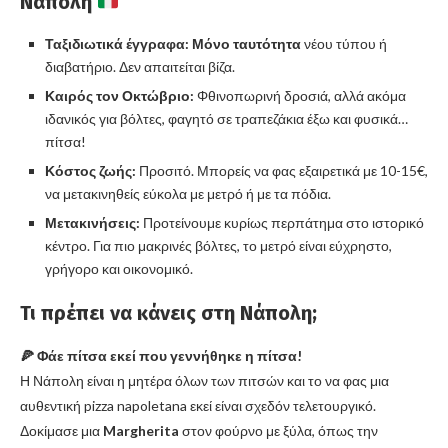
Νάπολη
Ταξιδιωτικά έγγραφα:
Μόνο ταυτότητα
νέου τύπου ή
διαβατήριο. Δεν απαιτείται βίζα.
Καιρός τον Οκτώβριο:
Φθινοπωρινή δροσιά, αλλά ακόμα
ιδανικός για βόλτες, φαγητό σε τραπεζάκια έξω και φυσικά…
πίτσα!
Κόστος ζωής:
Προσιτό. Μπορείς να φας εξαιρετικά με 10-15€,
να μετακινηθείς εύκολα με μετρό ή με τα πόδια.
Μετακινήσεις:
Προτείνουμε κυρίως περπάτημα στο ιστορικό
κέντρο. Για πιο μακρινές βόλτες, το μετρό είναι εύχρηστο,
γρήγορο και οικονομικό.
Τι πρέπει να κάνεις στη Νάπολη;
🍕 Φάε πίτσα εκεί που γεννήθηκε η πίτσα!
Η Νάπολη είναι η μητέρα όλων των πιτσών και το να φας μια
αυθεντική pizza napoletana εκεί είναι σχεδόν τελετουργικό.
Δοκίμασε μια
Margherita
στον φούρνο με ξύλα, όπως την