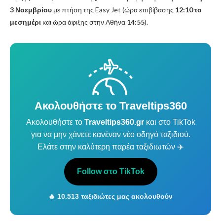
3 Νοεμβρίου
με πτήση της Easy Jet (ώρα επιβίβασης
12:10 το
μεσημέρι
και ώρα άφιξης στην Αθήνα
14:55
).
Ακολουθήστε το Traveltips360
Ακολουθήστε το
Traveltips360.gr
και στο TikTok
για να μην χάνετε κανέναν νέο οδηγό ταξιδιού.
Ελάτε στην καλύτερη παρέα ταξιδιωτών ✈️
Follow στο TikTok
🔥 10.513 ταξιδιώτες μας ακολουθούν