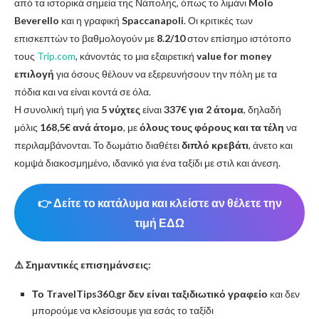
από τα ιστορικά σημεία της Νάπολης, όπως το λιμάνι
Molo
Beverello
και η γραφική
Spaccanapoli
. Οι κριτικές των
επισκεπτών το βαθμολογούν με
8.2/10
στον επίσημο ιστότοπο
τους
Trip.com
, κάνοντάς το μια εξαιρετική
value for money
επιλογή
για όσους θέλουν να εξερευνήσουν την πόλη με τα
πόδια και να είναι κοντά σε όλα.
Η συνολική τιμή για
5 νύχτες
είναι
337€ για 2 άτομα
, δηλαδή
μόλις
168,5€ ανά άτομο
, με
όλους τους φόρους και τα τέλη
να
περιλαμβάνονται. Το δωμάτιο διαθέτει
διπλό κρεβάτι
, άνετο και
κομψά διακοσμημένο, ιδανικό για ένα ταξίδι με στιλ και άνεση.
👉 Δείτε το κατάλυμα και κλείστε αν θέλετε την
τιμή ΕΔΩ
⚠️ Σημαντικές επισημάνσεις:
Το TravelTips360.gr δεν είναι ταξιδιωτικό γραφείο
και δεν
μπορούμε να κλείσουμε για εσάς το ταξίδι