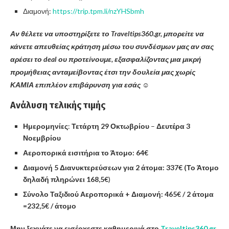
Διαμονή:
https://trip.tpm.li/nzYHSbmh
Αν θέλετε να υποστηρίξετε το Traveltips360.gr, μπορείτε να
κάνετε απευθείας κράτηση μέσω του συνδέσμων μας αν σας
αρέσει το deal ου προτείνουμε, εξασφαλίζοντας μια μικρή
προμήθειας ανταμείβοντας έτσι την δουλεία μας χωρίς
ΚΑΜΙΑ επιπλέον επιβάρυνση για εσάς
☺️
Ανάλυση τελικής τιμής
Ημερομηνίες
:
Τετάρτη 29 Οκτωβρίου
–
Δευτέρα 3
Νοεμβρίου
Αεροπορικά εισιτήρια το Άτομο: 64€
Διαμονή 5 Διανυκτερεύσεων για 2 άτομα: 337€ (Το Άτομο
δηλαδή πληρώνει 168,5€
)
Σύνολο Ταξιδιού Αεροπορικά + Διαμονή: 465€ / 2 άτομα
=232,5€ / άτομο
Μην ξεχνάτε να εισέρχεστε καθημερινά στο
Traveltips360.gr