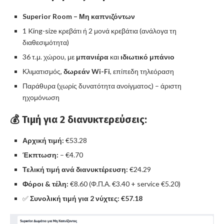
Superior Room – Μη καπνιζόντων
1 King-size κρεβάτι ή 2 μονά κρεβάτια (ανάλογα τη
διαθεσιμότητα)
36 τ.μ. χώρου, με
μπανιέρα
και
ιδιωτικό μπάνιο
Κλιματισμός,
δωρεάν Wi-Fi
, επίπεδη τηλεόραση
Παράθυρα (χωρίς δυνατότητα ανοίγματος) – άριστη
ηχομόνωση
💰 Τιμή για 2 διανυκτερεύσεις:
Αρχική τιμή:
€53.28
Έκπτωση:
– €4.70
Τελική τιμή ανά διανυκτέρευση:
€24.29
Φόροι & τέλη:
€8.60 (Φ.Π.Α. €3.40 + service €5.20)
✅
Συνολική τιμή για 2 νύχτες:
€57.18