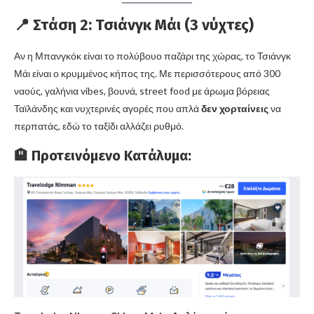
📍
Στάση 2: Τσιάνγκ Μάι
(3 νύχτες)
Αν η Μπανγκόκ είναι το πολύβουο παζάρι της χώρας, το Τσιάνγκ
Μάι είναι ο κρυμμένος κήπος της. Με περισσότερους από 300
ναούς, γαλήνια vibes, βουνά, street food με άρωμα βόρειας
Ταϊλάνδης και νυχτερινές αγορές που απλά
δεν χορταίνεις
να
περπατάς, εδώ το ταξίδι αλλάζει ρυθμό.
🏨 Προτεινόμενο Κατάλυμα: