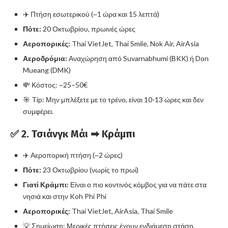
✈️ Πτήση εσωτερικού (~1 ώρα και 15 λεπτά)
Πότε:
20 Οκτωβρίου, πρωινές ώρες
Αεροπορικές:
Thai VietJet, Thai Smile, Nok Air, AirAsia
Αεροδρόμια:
Αναχώρηση από Suvarnabhumi (BKK) ή Don
Mueang (DMK)
💸 Κόστος: ~25–50€
🎯 Tip: Μην μπλέξετε με το τρένο, είναι 10-13 ώρες και δεν
συμφέρει.
✅ 2.
Τσιάνγκ Μάι ➡ Κράμπι
✈️ Αεροπορική πτήση (~2 ώρες)
Πότε:
23 Οκτωβρίου (νωρίς το πρωί)
Γιατί Κράμπι:
Είναι ο πιο κοντινός κόμβος για να πάτε στα
νησιά και στην Koh Phi Phi
Αεροπορικές:
Thai VietJet, AirAsia, Thai Smile
💡 Σημείωση: Μερικές πτήσεις έχουν ενδιάμεση στάση,