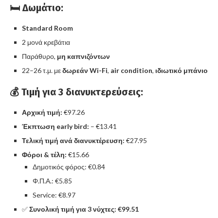
🛏️ Δωμάτιο:
Standard Room
2 μονά κρεβάτια
Παράθυρο,
μη καπνιζόντων
22–26 τ.μ. με
δωρεάν Wi-Fi
,
air condition
,
ιδιωτικό μπάνιο
💰 Τιμή για 3 διανυκτερεύσεις:
Αρχική τιμή:
€97.26
Έκπτωση early bird:
– €13.41
Τελική τιμή ανά διανυκτέρευση:
€27.95
Φόροι & τέλη:
€15.66
Δημοτικός φόρος: €0.84
Φ.Π.Α.: €5.85
Service: €8.97
✅
Συνολική τιμή για 3 νύχτες:
€99.51