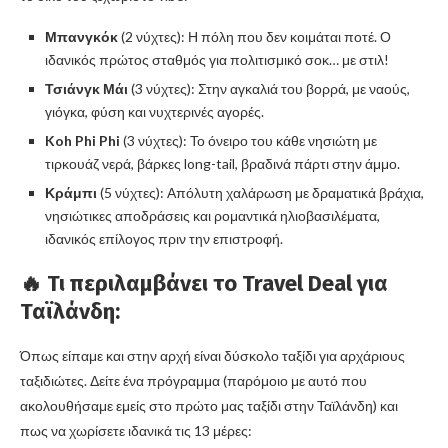
Μπανγκόκ
(2 νύχτες): Η πόλη που δεν κοιμάται ποτέ. Ο
ιδανικός πρώτος σταθμός για πολιτισμικό σοκ… με στιλ!
Τσιάνγκ Μάι
(3 νύχτες): Στην αγκαλιά του βορρά, με ναούς,
γιόγκα, φύση και νυχτερινές αγορές.
Koh Phi Phi
(3 νύχτες): Το όνειρο του κάθε νησιώτη με
τιρκουάζ νερά, βάρκες long-tail, βραδινά πάρτι στην άμμο.
Κράμπι
(5 νύχτες): Απόλυτη χαλάρωση με δραματικά βράχια,
νησιώτικες αποδράσεις και ρομαντικά ηλιοβασιλέματα,
ιδανικός επίλογος πριν την επιστροφή.
🔥 Τι περιλαμβάνει το Travel Deal για
Ταϊλάνδη:
Όπως είπαμε και στην αρχή είναι δύσκολο ταξίδι για αρχάριους
ταξιδιώτες. Δείτε ένα πρόγραμμα (παρόμοιο με αυτό που
ακολουθήσαμε εμείς στο πρώτο μας ταξίδι στην Ταϊλάνδη) και
πως να χωρίσετε ιδανικά τις 13 μέρες: