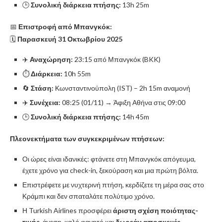
🕒
Συνολική διάρκεια πτήσης:
13h 25m
📅
Επιστροφή από Μπανγκόκ:
🗓
Παρασκευή 31 Οκτωβρίου 2025
✈️
Αναχώρηση:
23:15 από Μπανγκόκ (BKK)
⏱️
Διάρκεια:
10h 55m
🔄
Στάση:
Κωνσταντινούπολη (IST) – 2h 15m αναμονή
✈️
Συνέχεια:
08:25 (01/11) → Άφιξη Αθήνα στις 09:00
🕒
Συνολική διάρκεια πτήσης:
14h 45m
Πλεονεκτήματα των συγκεκριμένων πτήσεων:
Οι ώρες είναι ιδανικές: φτάνετε στη Μπανγκόκ απόγευμα,
έχετε χρόνο για check-in, ξεκούραση και μια πρώτη βόλτα.
Επιστρέφετε με νυχτερινή πτήση, κερδίζετε τη μέρα σας στο
Κράμπι και δεν σπαταλάτε πολύτιμο χρόνο.
Η Turkish Airlines προσφέρει
άριστη σχέση ποιότητας-
τιμής
, άνεση, καλό φαγητό και
δωρεάν αποσκευές
.