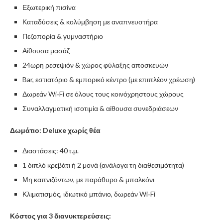
Εξωτερική πισίνα
Καταδύσεις & κολύμβηση με αναπνευστήρα
Πεζοπορία & γυμναστήριο
Αίθουσα μασάζ
24ωρη ρεσεψιόν & χώρος φύλαξης αποσκευών
Bar, εστιατόριο & εμπορικό κέντρο (με επιπλέον χρέωση)
Δωρεάν Wi‑Fi σε όλους τους κοινόχρηστους χώρους
Συναλλαγματική ισοτιμία & αίθουσα συνεδριάσεων
Δωμάτιο: Deluxe χωρίς θέα
Διαστάσεις: 40 τ.μ.
1 διπλό κρεβάτι ή 2 μονά (ανάλογα τη διαθεσιμότητα)
Μη καπνιζόντων, με παράθυρο & μπαλκόνι
Κλιματισμός, ιδιωτικό μπάνιο, δωρεάν Wi‑Fi
Κόστος για 3 διανυκτερεύσεις: