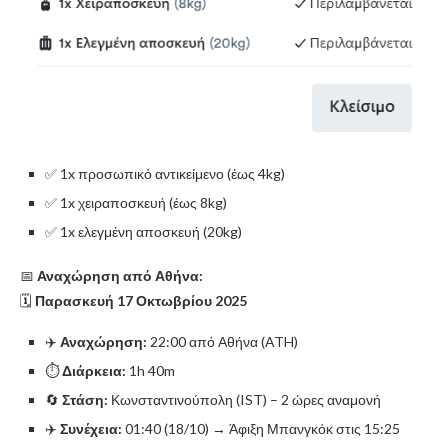
✅ 1x προσωπικό αντικείμενο (έως 4kg)
✅ 1x χειραποσκευή (έως 8kg)
✅ 1x ελεγμένη αποσκευή (20kg)
📅
Αναχώρηση από Αθήνα:
🗓
Παρασκευή 17 Οκτωβρίου 2025
✈️
Αναχώρηση:
22:00 από Αθήνα (ATH)
⏱️
Διάρκεια:
1h 40m
🔄
Στάση:
Κωνσταντινούπολη (IST) – 2 ώρες αναμονή
✈️
Συνέχεια:
01:40 (18/10) → Άφιξη Μπανγκόκ στις 15:25