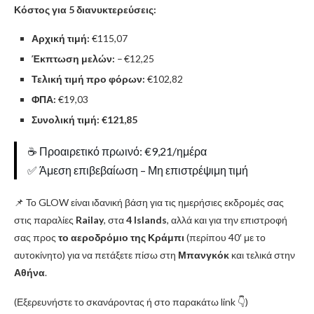
Κόστος για 5 διανυκτερεύσεις:
Αρχική τιμή:
€115,07
Έκπτωση μελών:
– €12,25
Τελική τιμή προ φόρων:
€102,82
ΦΠΑ:
€19,03
Συνολική τιμή:
€121,85
☕ Προαιρετικό πρωινό: €9,21/ημέρα
✅ Άμεση επιβεβαίωση – Μη επιστρέψιμη τιμή
📌 Το GLOW είναι ιδανική βάση για τις ημερήσιες εκδρομές σας
στις παραλίες
Railay
, στα
4 Islands
, αλλά και για την επιστροφή
σας προς
το αεροδρόμιο της Κράμπι
(περίπου 40′ με το
αυτοκίνητο) για να πετάξετε πίσω στη
Μπανγκόκ
και τελικά στην
Αθήνα
.
(Εξερευνήστε το σκανάροντας ή στο παρακάτω link 👇)