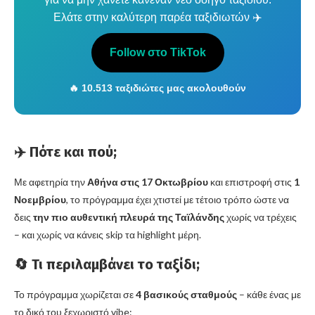
Ελάτε στην καλύτερη παρέα ταξιδιωτών ✈️
Follow στο TikTok
🔥 10.513 ταξιδιώτες μας ακολουθούν
✈️ Πότε και πού;
Με αφετηρία την
Αθήνα στις 17 Οκτωβρίου
και επιστροφή στις
1
Νοεμβρίου
, το πρόγραμμα έχει χτιστεί με τέτοιο τρόπο ώστε να
δεις
την πιο αυθεντική πλευρά της Ταϊλάνδης
χωρίς να τρέχεις
– και χωρίς να κάνεις skip τα highlight μέρη.
🔄 Τι περιλαμβάνει το ταξίδι;
Το πρόγραμμα χωρίζεται σε
4 βασικούς σταθμούς
– κάθε ένας με
το δικό του ξεχωριστό vibe: