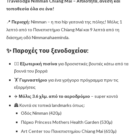
Travelodge Nimman Chiang Mai – Απλότητα, άνεση και
τοποθεσία όλα σε ένα!
📍
Περιοχή:
Nimman – η πιο hip γειτονιά της πόλης! Μόλις 1
λεπτό από το Πανεπιστήμιο Chiang Mai και 9 λεπτά από τη
διάσημη οδό Nimmanahaeminda.
✨ Παροχές του ξενοδοχείου:
🏊‍♀️
Εξωτερική πισίνα
για δροσιστικές βουτιές κάτω από τα
βουνά του βορρά
🏋️
Γυμναστήριο
για ένα γρήγορο πρόγραμμα πριν τις
εξορμήσεις
✈️
Μόλις 3.6 χλμ. από το αεροδρόμιο
– super κοντά
🏯 Κοντά σε τοπικά landmarks όπως:
Οδός Nimman (420μ)
Πάρκο Princess Mothers Health Garden (530μ)
Art Center του Πανεπιστημίου Chiang Mai (610μ)