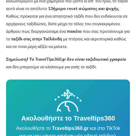
καλωσορίζουν με ένα χαμόγελο πιο ζεστό κι απ’ τον ήλιο, το ταξίδι
αυτό είναι το απόλυτο
13ήμερο reset σώματος και ψυχής
.
Καθώς πρόκειται για ένα απαιτητικό ταξίδι που δεν ενδείκνυται σε
αρχάριους ταξιδιώτες, δείτε μέχρι το τέλος του συγκεκριμένου
άρθρου πως διοργανώσαμε ένα
πακέτο
που σας προτείνουμε για
το
ταξίδι σας στην Ταϊλάνδη
με πτήσεις και αεροπορικά καθώς
και σε ποια μέρη αξίζει να μείνετε.
Σημείωση
❗️
Το TravelTips360.gr δεν είναι ταξιδιωτικό γραφείο
και δεν μπορούμε να κλείσουμε για εσάς το ταξίδι
.
Ακολουθήστε το Traveltips360
Ακολουθήστε το
Traveltips360.gr
και στο TikTok
για να μην χάνετε κανέναν νέο οδηγό ταξιδιού.