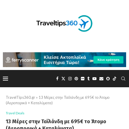
TravelTips360.gr
»
13 Μέρες στην Ταϊλάνδη με 695€ το Άτομο
(Αεροπορικά + Καταλύματα)
Travel Deals
13 Μέρες στην Ταϊλάνδη με 695€ το Άτομο
(Αεροπορικά + Καταλύματα)