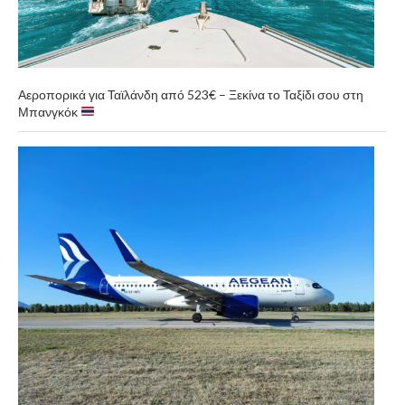
Αεροπορικά για Ταϊλάνδη από 523€ – Ξεκίνα το Ταξίδι σου στη
Μπανγκόκ